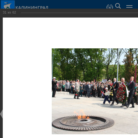
КАЛИНИНГРАД
31
из
62
Город Калининград
›
Город
›
Фотогалерея
›
Калининград
›
Скульптуры и мемориалы
Скульптуры и мемориалы
Скульптуры и мемориалы
25.02.2014