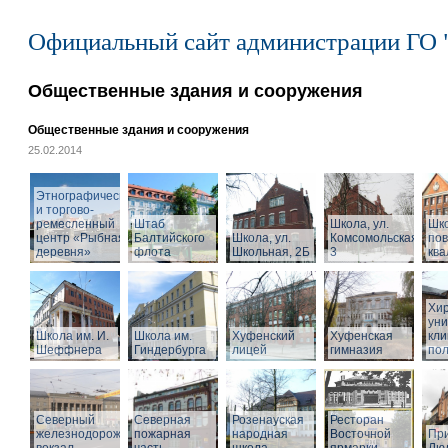
Официальный сайт администрации ГО 
Общественные здания и сооружения
Общественные здания и сооружения
25.02.2014
Этнографический
и торгово-
ремесленный
Штаб
Школа, ул.
Шк
центр «Рыбная
Балтийского
Школа, ул.
Комсомольская,
по
деревня»
флота
Школьная, 2Б
3
кв
Хир
уни
Школа им. И.
Школа им.
Хуфенский
Хуфенская
кли
Шеффнера
Гиндербурга
лицей
гимназия
пол
Северный
Северная
Розенауская
Ресторан
железнодорожный
пожарная
народная
Восточной
При