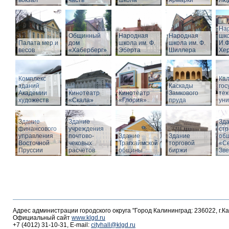
вокзал
часть
школа
ярмарки
Люд
На
Общинный
Народная
Народная
шко
Палата мер и
дом
школа им. Ф.
школа им. Ф.
И.Ф
весов
«Хаберберг»
Эберта
Шиллера
Хе
Комплекс
Кал
зданий
Каскады
гос
Академии
Кинотеатр
Кинотеатр
Замкового
тех
художеств
«Скала»
«Глория»
пруда
уни
Здание
Здание
Зд
финансового
учреждения
стр
управления
почтово-
Здание
Здание
об
Восточной
чековых
Трагхаймской
торговой
«С
Пруссии
расчетов
общины
биржи
Зв
Адрес администрации городского округа "Город Калининград: 236022, г.К
Официальный сайт
www.klgd.ru
+7 (4012) 31-10-31, E-mail:
cityhall@klgd.ru