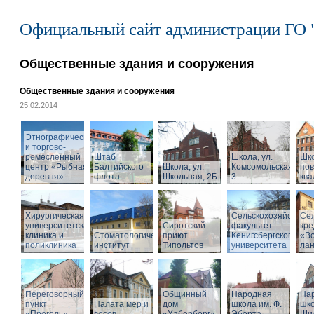
Официальный сайт администрации ГО 
Общественные здания и сооружения
Общественные здания и сооружения
25.02.2014
Этнографический
и торгово-
ремесленный
Штаб
Школа, ул.
Шк
центр «Рыбная
Балтийского
Школа, ул.
Комсомольская,
по
деревня»
флота
Школьная, 2Б
3
кв
Хирургическая
Сельскохозяйствен
Се
университетская
Сиротский
факультет
кре
клиника и
Стоматологический
приют
Кенигсбергского
«Во
поликлиника
институт
Типольтов
университета
ла
Переговорный
Общинный
Народная
На
пункт
Палата мер и
дом
школа им. Ф.
шко