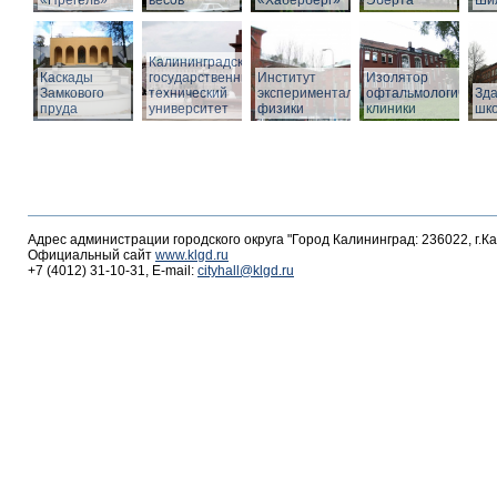
«Прегель»
весов
«Хаберберг»
Эберта
Ши
Калининградский
Каскады
государственный
Институт
Изолятор
Замкового
технический
экспериментальной
офтальмологическо
Зд
пруда
университет
физики
клиники
шк
Адрес администрации городского округа "Город Калининград: 236022, г.К
Официальный сайт
www.klgd.ru
+7 (4012) 31-10-31, E-mail:
cityhall@klgd.ru