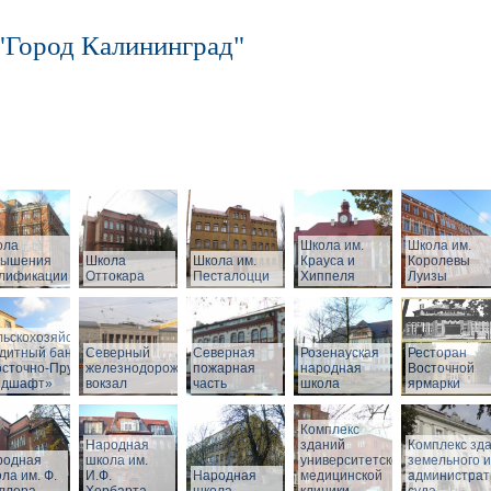
"Город Калининград"
ола
Школа им.
Школа им.
вышения
Школа
Школа им.
Крауса и
Королевы
алификации
Оттокара
Песталоцци
Хиппеля
Луизы
ный
льскохозяйственный
дитный банк
Северный
Северная
Розенауская
Ресторан
сточно-Прусский
железнодорожный
пожарная
народная
Восточной
ндшафт»
вокзал
часть
школа
ярмарки
Комплекс
Народная
зданий
Комплекс зд
родная
школа им.
университетской
земельного и
ла им. Ф.
И.Ф.
Народная
медицинской
администрат