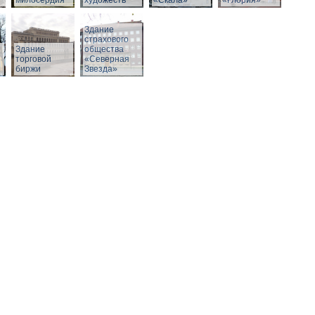
милосердия
художеств
«Скала»
«Глория»
Здание
страхового
Здание
общества
й
торговой
«Северная
биржи
Звезда»