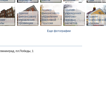
ллера
Хербарта
школа
клиники
суда
Здание
Здание
Здание
финансового
учреждения
финансового
управления
почтово-
Здание
й
ание
управления
Восточной
чековых
Трагхаймско
олы
провинции
Пруссии
расчетов
общины
Еще фотографии
алининград, пл.Победы, 1