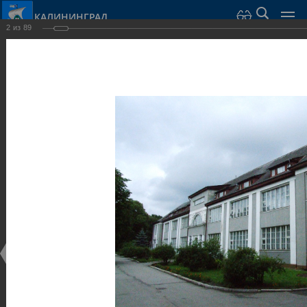
КАЛИНИНГРАД
2
из
89
Город Калининград
›
Город
›
Фотогалерея
›
Калининград
›
Общественные здания и сооружения
Общественные здания и сооружения
Общественные здания и сооружения
25.02.2014