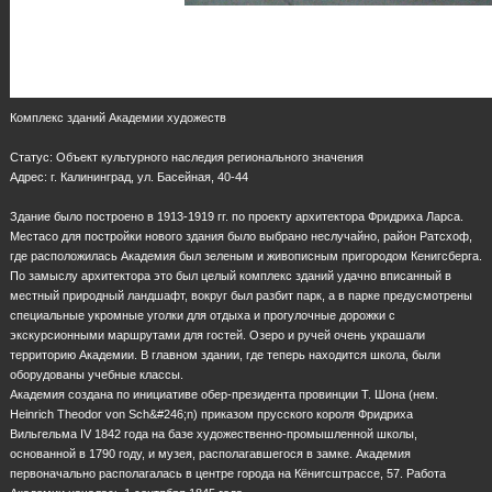
Комплекс зданий Академии художеств
Статус: Объект культурного наследия регионального значения
Адрес: г. Калининград, ул. Басейная, 40-44
Здание было построено в 1913-1919 гг. по проекту архитектора Фридриха Ларса.
Местacо для постройки нового здания было выбрано неслучайно, район Ратсхоф,
где расположилась Академия был зеленым и живописным пригородом Кенигсберга.
По замыслу архитектора это был целый комплекс зданий удачно вписанный в
местный природный ландшафт, вокруг был разбит парк, а в парке предусмотрены
специальные укромные уголки для отдыха и прогулочные дорожки с
экскурсионными маршрутами для гостей. Озеро и ручей очень украшали
территорию Академии. В главном здании, где теперь находится школа, были
оборудованы учебные классы.
Академия создана по инициативе обер-президента провинции Т. Шона (нем.
Heinrich Theodor von Sch&#246;n) приказом прусского короля Фридриха
Вильгельма IV 1842 года на базе художественно-промышленной школы,
основанной в 1790 году, и музея, располагавшегося в замке. Академия
первоначально располагалась в центре города на Кёнигсштрассе, 57. Работа