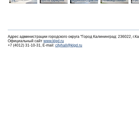
31
Отто Брауна
административное
Альбертина»
Гос
Адрес администрации городского округа "Город Калининград: 236022, г.К
Официальный сайт
www.klgd.ru
+7 (4012) 31-10-31, E-mail:
cityhall@klgd.ru