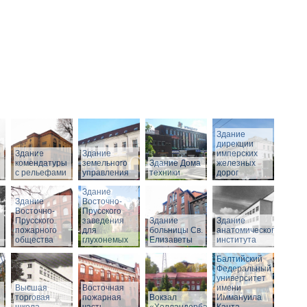
Здание
дирекции
о
Здание
Здание
имперских
комендатуры
земельного
Здание Дома
железных
с рельефами
управления
техники
дорог
Здание
Здание
Восточно-
Восточно-
Прусского
Прусского
заведения
Здание
Здание
пожарного
для
больницы Св.
анатомического
общества
глухонемых
Елизаветы
института
Балтийский
Федеральный
университет
Высшая
Восточная
имени
торговая
пожарная
Вокзал
Иммануила