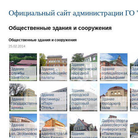
Официальный сайт администрации ГО 
Общественные здания и сооружения
Общественные здания и сооружения
25.02.2014
Здание
Здание
Здание
Росгартенской
Здание
Зд
службы
сельскохозяйственной
народной
полицайпрезидиума
об
занятости
палаты
школы
с рельефами
со
Здание
Зд
Здание
городской
вы
Здание
гостиницы
администрации
Здание
ре
Государственного
«Парк-
(торговый
городского
шк
архива
Отель»
двор)
зала
«Б
Дворец спорта
Здание
Кенигсбергского
административное,
Здание
университета
ул. Эпроновская,
административное
Здание
«Палестра