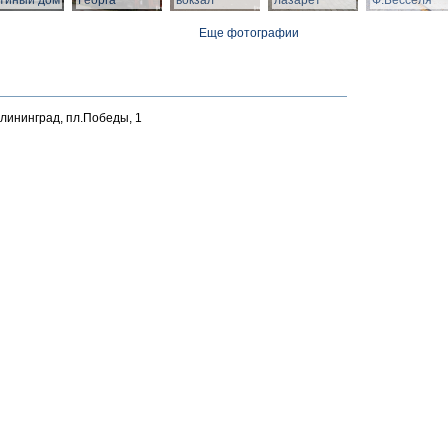
тиный дом
Георга
вокзал
лазарет
Ф.Бесселя
Еще фотографии
алининград, пл.Победы, 1