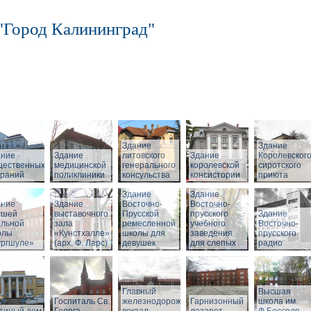
"Город Калининград"
Здание
Здание
ание
Здание
литовского
Здание
Королевског
щественных
медицинской
генерального
королевской
сиротского
браний
поликлиники
консульства
консистории
приюта
Здание
Здание
ание
Здание
Восточно-
Восточно-
сшей
выставочного
Прусской
прусского
Здание
альной
зала
ремесленной
учебного
Восточно-
олы
«Кунстхалле»
школы для
заведения
прусского
ургшуле»
(арх. Ф. Ларс)
девушек
для слепых
радио
Главный
Высшая
Госпиталь Св.
железнодорожный
Гарнизонный
школа им.