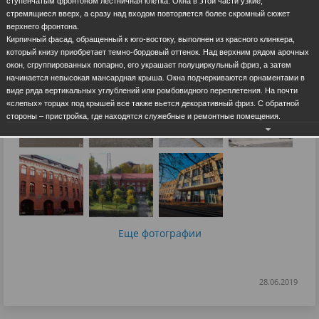
ступенчатым фронтоном лестничная клетка. Окна в этой части узкие,
стремящиеся вверх, а сразу над входом повторяется более скромный сюжет
верхнего фронтона.
Кирпичный фасад, обращенный к юго-востоку, выполнен из красного клинкера,
который книзу приобретает темно-бордовый оттенок. Над верхним рядом арочных
окон, сгруппированных попарно, его украшает полуциркульный фриз, а затем
начинается невысокая мансардная крыша. Окна подчеркиваются орнаментами в
виде ряда вертикальных углублений или ромбовидного переплетения. На почти
«слепых» торцах под крышей все также вьется декоративный фриз. С обратной
стороны – пристройка, где находятся служебные и ремонтные помещения.
Еще фотографии
28.06.2019