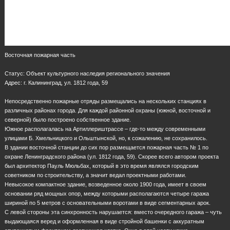
Восточная пожарная часть
Статус: Объект культурного наследия регионального значения
Адрес: г. Калининград, ул. 1812 года, 59
Непосредственно пожарные отряды размещались на нескольких станциях в
различных районах города. Для каждой районной охраны (южной, восточной и
северной) было построено собственное здание.
Южное располагалась на Артиллериштрассе – где-то между современными
улицами Б. Хмельницкого и Ольштынской, но, к сожалению, не сохранилось.
В здании восточной станции до сих пор размещается пожарная часть № 1 по
охране Ленинградского района (ул. 1812 года, 59). Скорее всего автором проекта
был архитектор Пауль Мюльбах, который в это время являлся городским
советником по строительству, а значит ведал проектными работами.
Невысокое компактное здание, возведенное около 1900 года, имеет в своем
основании ряд мощных опор, между которыми располагаются четыре гаража
шириной по 5 метров с основательными воротами в виде сегментарных арок.
С левой стороны эта синхронность нарушается: вместо очередного гаража – чуть
выдающаяся веред и оформленная в виде стройной башенки с аккуратным