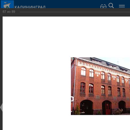
КАЛИНИНГРАД
87
из
89
Город Калининград
›
Город
›
Фотогалерея
›
Калининград
›
Общественные здания и сооружения
Общественные здания и сооружения
Общественные здания и сооружения
25.02.2014