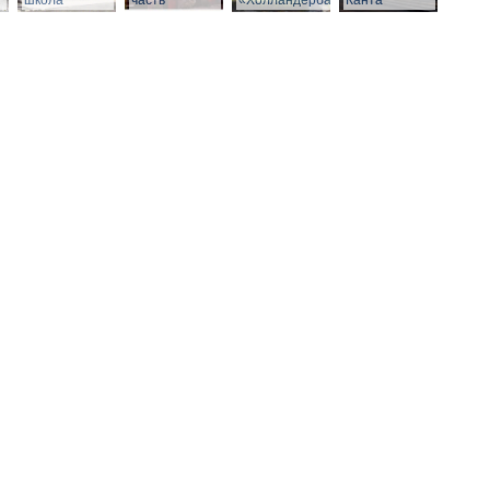
школа
часть
«Холландербаум»
Канта