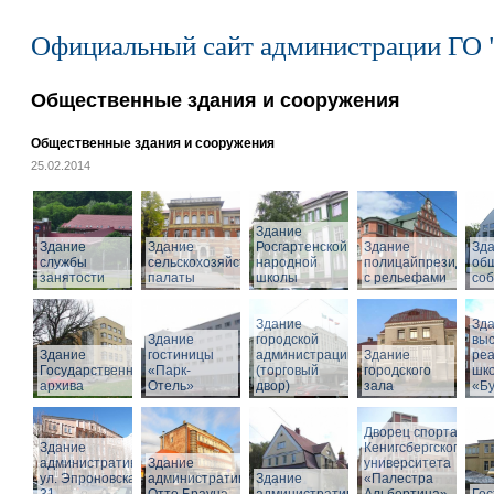
Официальный сайт администрации ГО 
Общественные здания и сооружения
Общественные здания и сооружения
25.02.2014
Здание
Здание
Здание
Росгартенской
Здание
Зд
службы
сельскохозяйственной
народной
полицайпрезидиума
об
занятости
палаты
школы
с рельефами
со
Здание
Зд
Здание
городской
вы
Здание
гостиницы
администрации
Здание
ре
Государственного
«Парк-
(торговый
городского
шк
архива
Отель»
двор)
зала
«Б
Дворец спорта
Здание
Кенигсбергского
административное,
Здание
университета
ул. Эпроновская,
административное
Здание
«Палестра