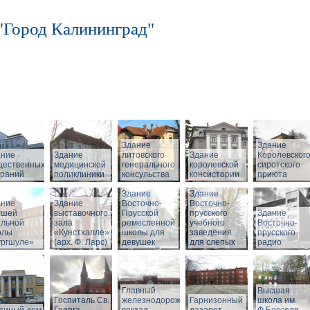
"Город Калининград"
Здание
Здание
ание
Здание
литовского
Здание
Королевског
щественных
медицинской
генерального
королевской
сиротского
браний
поликлиники
консульства
консистории
приюта
Здание
Здание
ание
Здание
Восточно-
Восточно-
сшей
выставочного
Прусской
прусского
Здание
альной
зала
ремесленной
учебного
Восточно-
олы
«Кунстхалле»
школы для
заведения
прусского
ургшуле»
(арх. Ф. Ларс)
девушек
для слепых
радио
Главный
Высшая
Госпиталь Св.
железнодорожный
Гарнизонный
школа им.