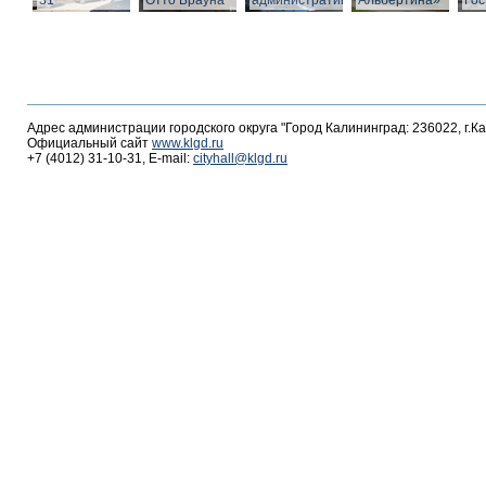
31
Отто Брауна
административное
Альбертина»
Гос
Адрес администрации городского округа "Город Калининград: 236022, г.К
Официальный сайт
www.klgd.ru
+7 (4012) 31-10-31, E-mail:
cityhall@klgd.ru