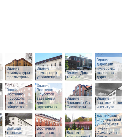
Здание
дирекции
о
Здание
Здание
имперских
комендатуры
земельного
Здание Дома
железных
с рельефами
управления
техники
дорог
Здание
Здание
Восточно-
Восточно-
Прусского
Прусского
заведения
Здание
Здание
пожарного
для
больницы Св.
анатомического
общества
глухонемых
Елизаветы
института
Балтийский
Федеральный
университет
Высшая
Восточная
имени
торговая
пожарная
Вокзал
Иммануила