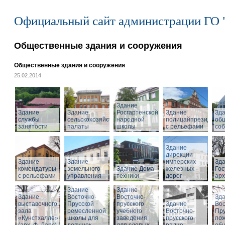
Официальный сайт администрации ГО 
Общественные здания и сооружения
Общественные здания и сооружения
25.02.2014
Здание
Здание
Здание
Росгартенской
Здание
Зд
службы
сельскохозяйственной
народной
полицайпрезидиума
об
занятости
палаты
школы
с рельефами
со
Здание
дирекции
Здание
Здание
имперских
Зд
комендатуры
земельного
Здание Дома
железных
Гос
с рельефами
управления
техники
дорог
арх
Здание
Здание
Здание
Восточно-
Восточно-
Зд
выставочного
Прусской
прусского
Здание
Вос
зала
ремесленной
учебного
Восточно-
Пру
«Кунстхалле»
школы для
заведения
прусского
по