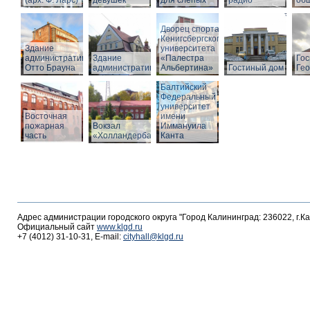
(арх. Ф. Ларс)
девушек
для слепых
радио
об
Дворец спорта
Кенигсбергского
Здание
университета
административное
Здание
«Палестра
Гос
Отто Брауна
административное
Альбертина»
Гостиный дом
Гео
Балтийский
Федеральный
университет
Восточная
имени
пожарная
Вокзал
Иммануила
часть
«Холландербаум»
Канта
Адрес администрации городского округа "Город Калининград: 236022, г.К
Официальный сайт
www.klgd.ru
+7 (4012) 31-10-31, E-mail:
cityhall@klgd.ru