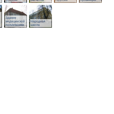
общины
расчетов
Пруссии
провинции
Здание
о
медицинской
Народная
поликлиники
школа