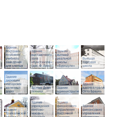
Здание
Восточно-
Здание
Здание
прусского
выставочного
высшей
учебного
зала
реальной
Высшая
заведения
«Кунстхалле»
школы
торговая
для слепых
(арх. Ф. Ларс)
«Бургшуле»
школа
Здание
дирекции
имперских
Здание
нного
железных
Здание Дома
Здание
административное
дорог
техники
административное
Отто Брауна
Здание
Здание
учреждения
финансового
Здание
Здание
почтово-
управления
финансового
Трагхаймской
чековых
Восточной
управления