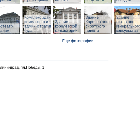
браний
с рельефами
палаты
занятости
Звезда»
Комплекс зданий
Здание
Здание
земельного и
Здание
Королевского
литовского
нотеатр
административного
королевской
сиротского
генеральног
кала»
суда
консистории
приюта
консульства
Еще фотографии
алининград, пл.Победы, 1