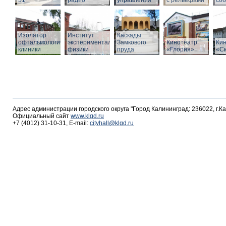
31
радио
управления
с рельефами
со
Изолятор
Институт
Каскады
офтальмологической
экспериментальной
Замкового
Кинотеатр
Ки
клиники
физики
пруда
«Глория»
«С
Адрес администрации городского округа "Город Калининград: 236022, г.К
Официальный сайт
www.klgd.ru
+7 (4012) 31-10-31, E-mail:
cityhall@klgd.ru