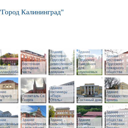
"Город Калининград"
Здание
Здание
Восточно-
Восточно-
Здание
Прусской
Прусского
Восточно-
Восточная
ремесленной
заведения
Прусского
зал
пожарная
школы для
для
пожарного
олландербаум»
часть
девушек
глухонемых
общества
Здание
ание
гостиницы
Здание
одского
Госпиталь Св.
«Парк-
Государстве
ла
Георга
Отель»
Гостиный дом
архива
Здание
страхового
ание
Здание
Здание
Здание
общества
щественных
полицайпрезидиума
сельскохозяйственной
службы
«Северная