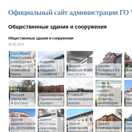
Официальный сайт администрации ГО 
Общественные здания и сооружения
Общественные здания и сооружения
25.02.2014
Балтийский
Федеральный
университет
Комплекс
имени
зданий
Здание
Здание
Иммануила
Академии
анатомического
больницы Св.
Вок
Канта
художеств
института
Елизаветы
«Х
Комплекс
зданий
Высшая
Главный
городской
Зд
школа им.
Гарнизонный
железнодорожный
больницы
гор
Ф.Бесселя
лазарет
вокзал
милосердия
за
Здание
Здание
административное,
Восточно-
Здание
Здание
Зд
ул. Эпроновская,
прусского
земельного
комендатуры
об