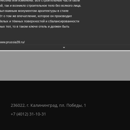
снесены или изменены. Все строительные части были
28.0
, так и возникло строительное тело без всякого лица.
 был важным монументом архитектуры в стиле
ёт о том же впечатление, которое он производил
белых и тёмных поверхностей и сбалансированности
ых тел, то в таком ключе отель и должен быть
www.prussia39.ru/
236022, г. Калининград, пл. Победы, 1
+7 (4012) 31-10-31