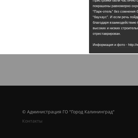
Пристройки были частично 
покрашены равномерно охрой
“Парк-отель” без сомнения
“баухаус”. И если речь пойд
благодаря взаимодействию 
высоких и низких строительн
отреставрирован.
Информация и фото - http://
© Администрация ГО "Город Калининград"
Контакты