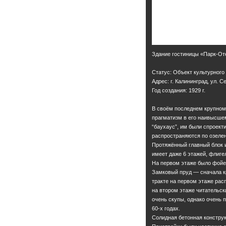
Здание гостиницы «Парк-От
Статус: Объект культурного
Адрес: г. Калининград, ул. С
Год создания: 1929 г.
В своём последнем крупном 
прагматизм в его наивысше
“баухаус”, им были спроект
распространяются по озеле
Протяжённый главный блок и
имеет даже 6 этажей, флиге
На первом этаже было фойе
Замковый пруд — сначала кр
тракте на первом этаже рас
на втором этаже читательск
очень скупы, однако очень 
60-х годах.
Солидная бетонная конструк