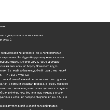
ель»
 наследия регионального значения
ергеева, 2
сооружении в Кёнигсберге Ганнс Хопп воплотил
м выражении. Как будто бы руководствуясь стилем
ированы отдельные флигели, которые свободно
нённым площадям на берегу Замкового пруда.
меет 5 этажей, а башнеподобный тракт с лестницей
ли — 2-х и 3-х этажные.
 отеля, большой пивной ресторан и — с выходом на
ытая, а потом и открытая терраса. В южном боковом
полагались магазины, помещения для конференций, а
ий зал и библиотека. Гостиничные номера в плане
Еще фотографии
практичны, ставшие позднее общепринятыми в 50-х и
ция выстояла в войне своей большей частью.