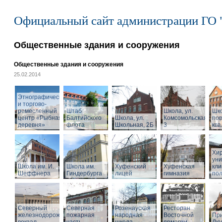
Официальный сайт администрации ГО 
Общественные здания и сооружения
Общественные здания и сооружения
25.02.2014
Этнографический
и торгово-
ремесленный
Штаб
Школа, ул.
Шк
центр «Рыбная
Балтийского
Школа, ул.
Комсомольская,
по
деревня»
флота
Школьная, 2Б
3
кв
Хир
уни
Школа им. И.
Школа им.
Хуфенский
Хуфенская
кли
Шеффнера
Гиндербурга
лицей
гимназия
пол
Северный
Северная
Розенауская
Ресторан
железнодорожный
пожарная
народная
Восточной
При