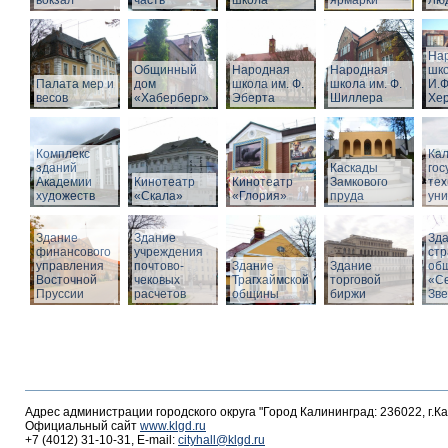
вокзал
часть
школа
ярмарки
Люд
На
Общинный
Народная
Народная
шко
Палата мер и
дом
школа им. Ф.
школа им. Ф.
И.Ф
весов
«Хаберберг»
Эберта
Шиллера
Хе
Комплекс
Кал
зданий
Каскады
гос
Академии
Кинотеатр
Кинотеатр
Замкового
тех
художеств
«Скала»
«Глория»
пруда
уни
Здание
Здание
Зд
финансового
учреждения
стр
управления
почтово-
Здание
Здание
об
Восточной
чековых
Трагхаймской
торговой
«С
Пруссии
расчетов
общины
биржи
Зв
Адрес администрации городского округа "Город Калининград: 236022, г.К
Официальный сайт
www.klgd.ru
+7 (4012) 31-10-31, E-mail:
cityhall@klgd.ru