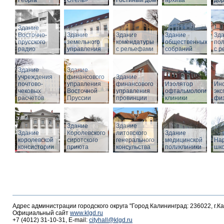
Георга
Отель»
Гостиный дом
архива
дор
Здание
Восточно-
Здание
Здание
Здание
Зд
прусского
земельного
комендатуры
общественных
по
радио
управления
с рельефами
собраний
с 
Здание
Здание
учреждения
финансового
Здание
почтово-
управления
финансового
Изолятор
Инс
чековых
Восточной
управления
офтальмологическо
эк
расчетов
Пруссии
провинции
клиники
фи
Здание
Здание
Здание
Королевского
литовского
Здание
королевской
сиротского
генерального
медицинской
На
консистории
приюта
консульства
поликлиники
шк
Адрес администрации городского округа "Город Калининград: 236022, г.К
Официальный сайт
www.klgd.ru
+7 (4012) 31-10-31, E-mail:
cityhall@klgd.ru