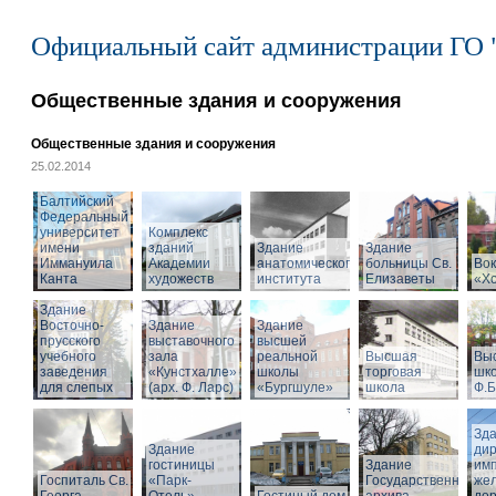
Официальный сайт администрации ГО 
Общественные здания и сооружения
Общественные здания и сооружения
25.02.2014
Балтийский
Федеральный
университет
Комплекс
имени
зданий
Здание
Здание
Иммануила
Академии
анатомического
больницы Св.
Вок
Канта
художеств
института
Елизаветы
«Х
Здание
Восточно-
Здание
Здание
прусского
выставочного
высшей
учебного
зала
реальной
Высшая
Вы
заведения
«Кунстхалле»
школы
торговая
шко
для слепых
(арх. Ф. Ларс)
«Бургшуле»
школа
Ф.Б
Зд
Здание
ди
гостиницы
Здание
имп
Госпиталь Св.
«Парк-
Государственного
же