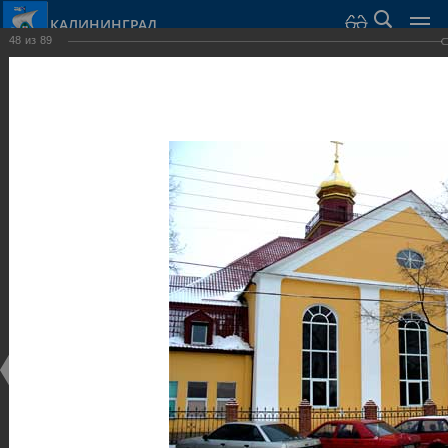
КАЛИНИНГРАД
48
из
89
Город Калининград
›
Город
›
Фотогалерея
›
Калининград
›
Общественные здания и сооружения
Общественные здания и сооружения
Общественные здания и сооружения
25.02.2014