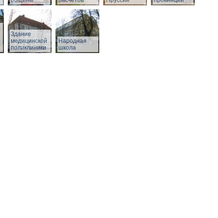
общины
расчетов
Пруссии
провинции
Здание
о
медицинской
Народная
поликлиники
школа