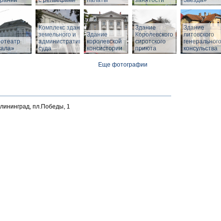
браний
с рельефами
палаты
занятости
Звезда»
Комплекс зданий
Здание
Здание
земельного и
Здание
Королевского
литовского
нотеатр
административного
королевской
сиротского
генеральног
кала»
суда
консистории
приюта
консульства
Еще фотографии
алининград, пл.Победы, 1