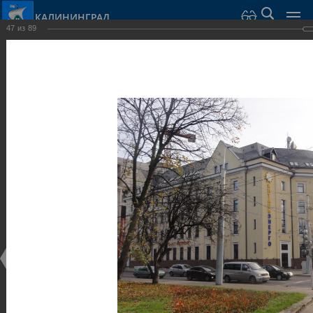
КАЛИНИНГРАД
47
из
89
Город Калининград
›
Город
›
Фотогалерея
›
Калининград
›
Общественные здания и сооружения
Общественные здания и сооружения
Общественные здания и сооружения
25.02.2014