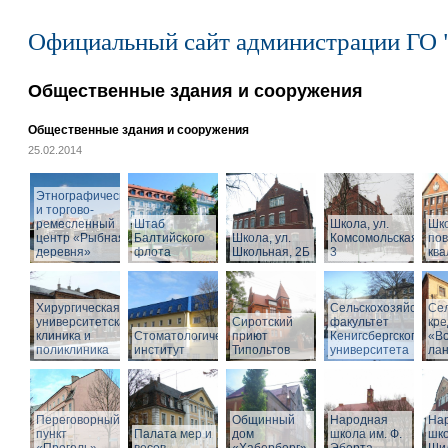
Официальный сайт администрации ГО 
Общественные здания и сооружения
Общественные здания и сооружения
25.02.2014
Этнографический
и торгово-
ремесленный
Штаб
Школа, ул.
Шк
центр «Рыбная
Балтийского
Школа, ул.
Комсомольская,
по
деревня»
флота
Школьная, 2Б
3
кв
Хирургическая
Сельскохозяйствен
Се
университетская
Сиротский
факультет
кре
клиника и
Стоматологический
приют
Кенигсбергского
«Во
поликлиника
институт
Типольтов
университета
ла
Переговорный
Общинный
Народная
На
пункт
Палата мер и
дом
школа им. Ф.
шко