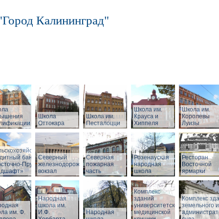
"Город Калининград"
ола
Школа им.
Школа им.
вышения
Школа
Школа им.
Крауса и
Королевы
алификации
Оттокара
Песталоцци
Хиппеля
Луизы
ный
льскохозяйственный
дитный банк
Северный
Северная
Розенауская
Ресторан
сточно-Прусский
железнодорожный
пожарная
народная
Восточной
ндшафт»
вокзал
часть
школа
ярмарки
Комплекс
Народная
зданий
Комплекс зд
родная
школа им.
университетской
земельного и
ла им. Ф.
И.Ф.
Народная
медицинской
администрат