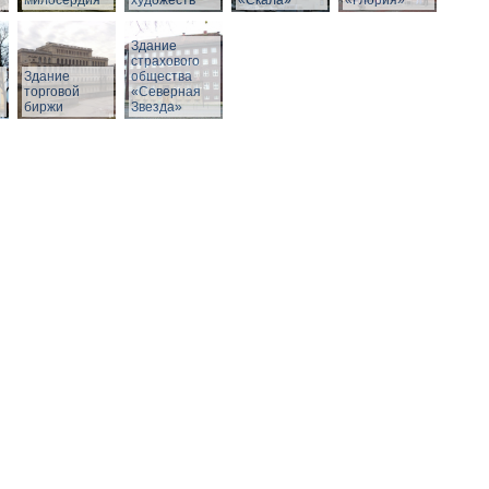
милосердия
художеств
«Скала»
«Глория»
Здание
страхового
Здание
общества
й
торговой
«Северная
биржи
Звезда»