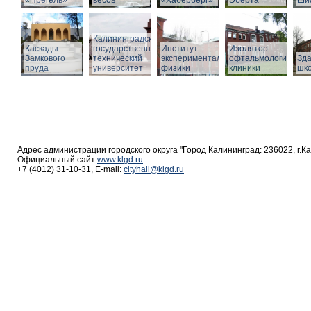
«Прегель»
весов
«Хаберберг»
Эберта
Ши
Калининградский
Каскады
государственный
Институт
Изолятор
Замкового
технический
экспериментальной
офтальмологическо
Зд
пруда
университет
физики
клиники
шк
Адрес администрации городского округа "Город Калининград: 236022, г.К
Официальный сайт
www.klgd.ru
+7 (4012) 31-10-31, E-mail:
cityhall@klgd.ru