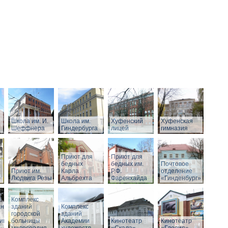
Школа им. И.
Школа им.
Хуфенский
Хуфенская
Шеффнера
Гиндербурга
лицей
гимназия
Приют для
Приют для
бедных
бедных им.
Почтовое
Приют им.
Карла
Р.Ф.
отделение
Людвига Резы
Альбрехта
Фаренхайда
«Гинденбург»
Комплекс
аний
зданий
Комплекс
городской
зданий
ивного
больницы
Академии
Кинотеатр
Кинотеатр