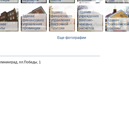
ллера
Хербарта
школа
клиники
суда
Здание
Здание
Здание
финансового
учреждения
финансового
управления
почтово-
Здание
й
ание
управления
Восточной
чековых
Трагхаймско
олы
провинции
Пруссии
расчетов
общины
Еще фотографии
алининград, пл.Победы, 1