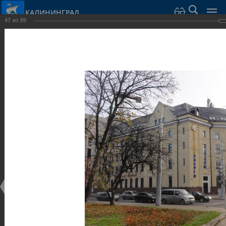
КАЛИНИНГРАД
47
из
89
Город Калининград
›
Город
›
Фотогалерея
›
Калининград
›
Общественные здания и сооружения
Общественные здания и сооружения
Общественные здания и сооружения
25.02.2014