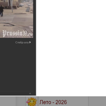
Промышленные здания и
сооружения
Мосты
Слайд-шоу: