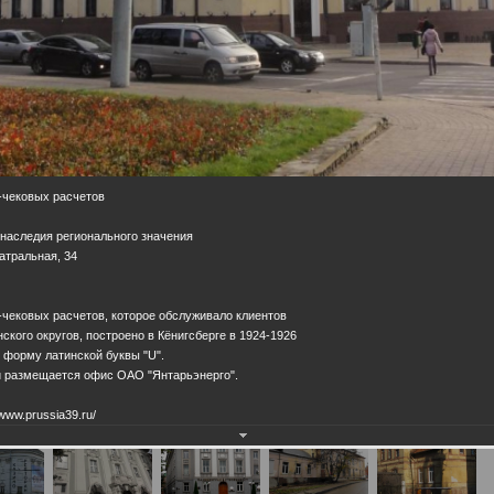
-чековых расчетов
 наследия регионального значения
еатральная, 34
чековых расчетов, которое обслуживало клиентов
ского округов, построено в Кёнигсберге в 1924-1926
т форму латинской буквы "U".
и размещается офис ОАО "Янтарьэнерго".
www.prussia39.ru/