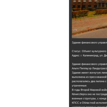
Здание финансового управл
Статус: Объект культурного
Адрес: г. Калининград, ул. Дм
Здание финансового управл
Альте Пиллауэр Ландштрассе
Здание имеет вогнутую лин
выполнена из прессованной 
располагались два пилона 
утраченные.
В годы Второй Мировой вой
Кёнигсберга оно не пострад
военные структуры, с конца
КПСС и Областной исполнит
настоящее время в здании 