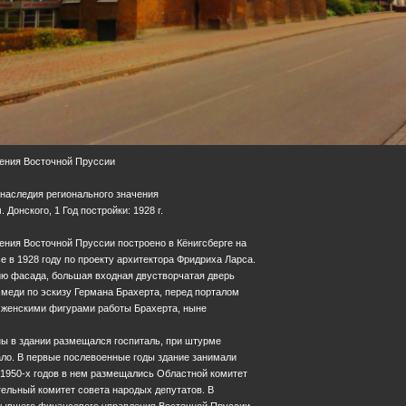
ения Восточной Пруссии
 наследия регионального значения
. Донского, 1 Год постройки: 1928 г.
ения Восточной Пруссии построено в Кёнигсберге на
 в 1928 году по проекту архитектора Фридриха Ларса.
ию фасада, большая входная двустворчатая дверь
меди по эскизу Германа Брахерта, перед порталом
с женскими фигурами работы Брахерта, ныне
ны в здании размещался госпиталь, при штурме
ало. В первые послевоенные годы здание занимали
 1950-х годов в нем размещались Областной комитет
ельный комитет совета народых депутатов. В
бывшего финансового управления Восточной Пруссии