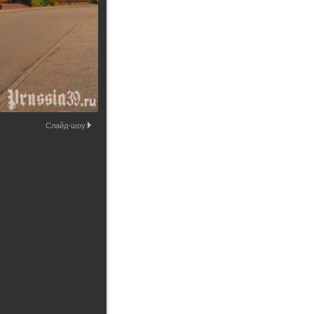
Промышленные здания и
сооружения
Мосты
Слайд-шоу: