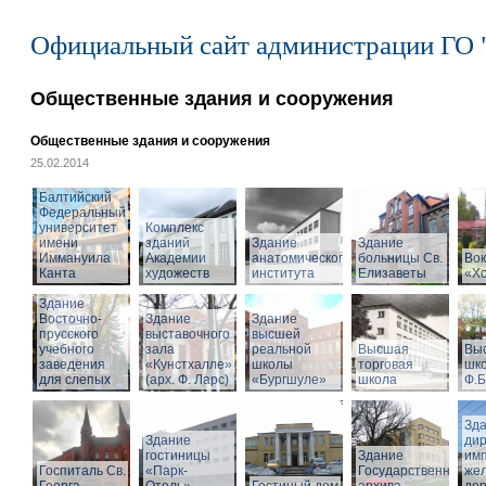
Официальный сайт администрации ГО 
Общественные здания и сооружения
Общественные здания и сооружения
25.02.2014
Балтийский
Федеральный
университет
Комплекс
имени
зданий
Здание
Здание
Иммануила
Академии
анатомического
больницы Св.
Вок
Канта
художеств
института
Елизаветы
«Х
Здание
Восточно-
Здание
Здание
прусского
выставочного
высшей
учебного
зала
реальной
Высшая
Вы
заведения
«Кунстхалле»
школы
торговая
шко
для слепых
(арх. Ф. Ларс)
«Бургшуле»
школа
Ф.Б
Зд
Здание
ди
гостиницы
Здание
имп
Госпиталь Св.
«Парк-
Государственного
же