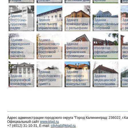
Георга
Отель»
Гостиный дом
архива
дор
Здание
Восточно-
Здание
Здание
Здание
Зд
прусского
земельного
комендатуры
общественных
по
радио
управления
с рельефами
собраний
с 
Здание
Здание
учреждения
финансового
Здание
почтово-
управления
финансового
Изолятор
Инс
чековых
Восточной
управления
офтальмологическо
эк
расчетов
Пруссии
провинции
клиники
фи
Здание
Здание
Здание
Королевского
литовского
Здание
королевской
сиротского
генерального
медицинской
На
консистории
приюта
консульства
поликлиники
шк
Адрес администрации городского округа "Город Калининград: 236022, г.К
Официальный сайт
www.klgd.ru
+7 (4012) 31-10-31, E-mail:
cityhall@klgd.ru