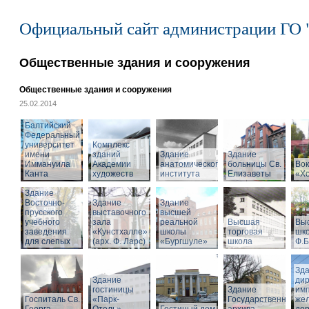
Официальный сайт администрации ГО 
Общественные здания и сооружения
Общественные здания и сооружения
25.02.2014
Балтийский
Федеральный
университет
Комплекс
имени
зданий
Здание
Здание
Иммануила
Академии
анатомического
больницы Св.
Вок
Канта
художеств
института
Елизаветы
«Х
Здание
Восточно-
Здание
Здание
прусского
выставочного
высшей
учебного
зала
реальной
Высшая
Вы
заведения
«Кунстхалле»
школы
торговая
шко
для слепых
(арх. Ф. Ларс)
«Бургшуле»
школа
Ф.Б
Зд
Здание
ди
гостиницы
Здание
имп
Госпиталь Св.
«Парк-
Государственного
же