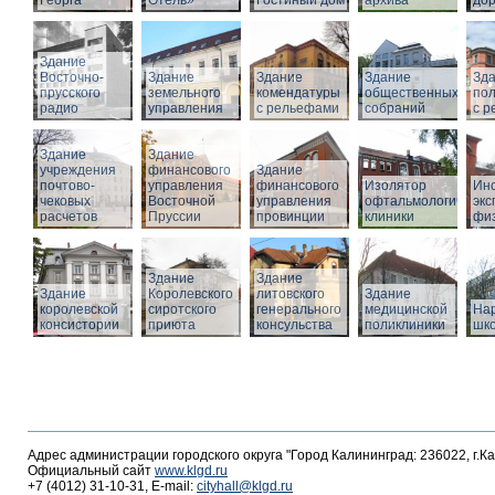
Георга
Отель»
Гостиный дом
архива
дор
Здание
Восточно-
Здание
Здание
Здание
Зд
прусского
земельного
комендатуры
общественных
по
радио
управления
с рельефами
собраний
с 
Здание
Здание
учреждения
финансового
Здание
почтово-
управления
финансового
Изолятор
Инс
чековых
Восточной
управления
офтальмологическо
эк
расчетов
Пруссии
провинции
клиники
фи
Здание
Здание
Здание
Королевского
литовского
Здание
королевской
сиротского
генерального
медицинской
На
консистории
приюта
консульства
поликлиники
шк
Адрес администрации городского округа "Город Калининград: 236022, г.К
Официальный сайт
www.klgd.ru
+7 (4012) 31-10-31, E-mail:
cityhall@klgd.ru