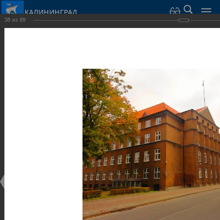
КАЛИНИНГРАД
38
из
89
Город Калининград
›
Город
›
Фотогалерея
›
Калининград
›
Общественные здания и сооружения
Общественные здания и сооружения
Общественные здания и сооружения
25.02.2014