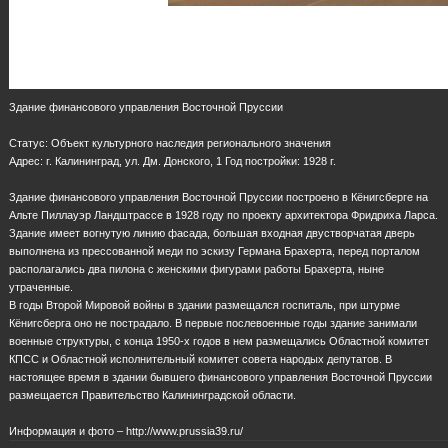
Здание финансового управления Восточной Пруссии
Статус: Объект культурного наследия регионального значения
Адрес: г. Калининград, ул. Дм. Донского, 1 Год постройки: 1928 г.
Здание финансового управления Восточной Пруссии построено в Кёнигсберге на
Альте Пиллауэр Ландштрассе в 1928 году по проекту архитектора Фридриха Ларса.
Здание имеет вогнутую линию фасада, большая входная двустворчатая дверь
выполнена из прессованной меди по эскизу Германа Брахерта, перед порталом
располагались два пилона с женскими фигурами работы Брахерта, ныне
утраченные.
В годы Второй Мировой войны в здании размещался госпиталь, при штурме
Кёнигсберга оно не пострадало. В первые послевоенные годы здание занимали
военные структуры, с конца 1950-х годов в нем размещались Областной комитет
КПСС и Областной исполнительный комитет совета народых депутатов. В
настоящее время в здании бывшего финансового управления Восточной Пруссии
размещается Правительство Калининградской области.
Информация и фото – http://www.prussia39.ru/