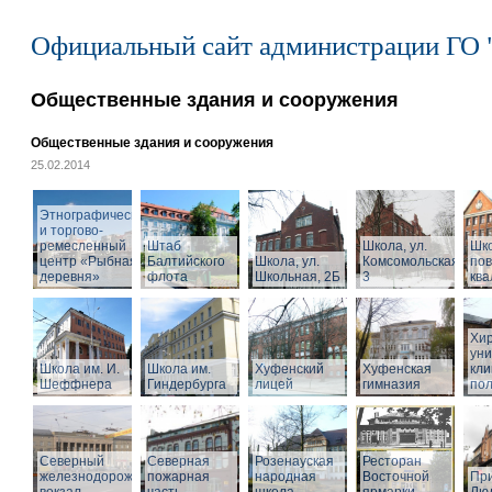
Официальный сайт администрации ГО 
Общественные здания и сооружения
Общественные здания и сооружения
25.02.2014
Этнографический
и торгово-
ремесленный
Штаб
Школа, ул.
Шк
центр «Рыбная
Балтийского
Школа, ул.
Комсомольская,
по
деревня»
флота
Школьная, 2Б
3
кв
Хир
уни
Школа им. И.
Школа им.
Хуфенский
Хуфенская
кли
Шеффнера
Гиндербурга
лицей
гимназия
пол
Северный
Северная
Розенауская
Ресторан
железнодорожный
пожарная
народная
Восточной
При