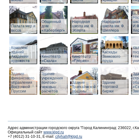
вокзал
часть
школа
ярмарки
Люд
На
Общинный
Народная
Народная
шко
Палата мер и
дом
школа им. Ф.
школа им. Ф.
И.Ф
весов
«Хаберберг»
Эберта
Шиллера
Хе
Комплекс
Кал
зданий
Каскады
гос
Академии
Кинотеатр
Кинотеатр
Замкового
тех
художеств
«Скала»
«Глория»
пруда
уни
Здание
Здание
Зд
финансового
учреждения
стр
управления
почтово-
Здание
Здание
об
Восточной
чековых
Трагхаймской
торговой
«С
Пруссии
расчетов
общины
биржи
Зв
Адрес администрации городского округа "Город Калининград: 236022, г.К
Официальный сайт
www.klgd.ru
+7 (4012) 31-10-31, E-mail:
cityhall@klgd.ru