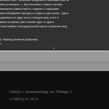
жно установить — был построен с самого начала.
клинкерного камня просто, поделен с хорошими
иты объединяют фасад со сторон в одно целое. Здесь
единяются в одну тесно стоящую пару, а вот в
жены на равных расстояниях друг от друга.
тали огибают полуциркульный портал и верхние окна
Еще фотографии
р. Перевод Алексея Шабунина.
/
28.0
236022, г. Калининград, пл. Победы, 1
+7 (4012) 31-10-31