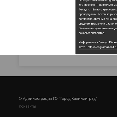
юго-востоке — насколько мо
Фасад из тёмного красного 
пропорциями. Боковые ризал
сегментно-арочные окна объ
среднем тракте они располо
Экономные декоративные де
боковых ризалитов.
Информация - Балдур Кёсте
Фото - http://kenig.amazonit.ru
© Администрация ГО "Город Калининград"
Контакты