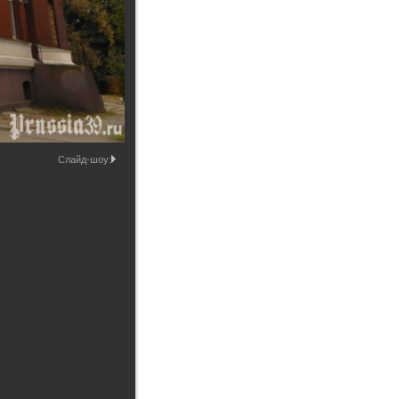
Промышленные здания и
сооружения
Мосты
Слайд-шоу: