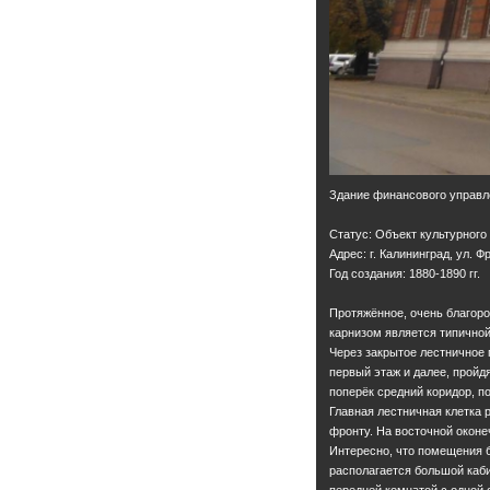
Здание финансового управл
Статус: Объект культурного
Адрес: г. Калининград, ул. Ф
Год создания: 1880-1890 гг.
Протяжённое, очень благор
карнизом является типичной
Через закрытое лестничное
первый этаж и далее, пройд
поперёк средний коридор, 
Главная лестничная клетка 
фронту. На восточной окон
Интересно, что помещения 
располагается большой каб
передней комнатой с одной 