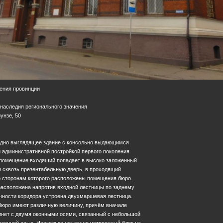
ения провинции
 наследия регионального значения
рунзе, 50
одно выглядящее здание с консольно выдающимся
 административной постройкой первого поколения.
 помещение входящий попадает в высоко заложенный
я сквозь презентабельную дверь, в проходящий
по сторонам которого расположены помещения бюро.
расположена напротив входной лестницы по заднему
ечности коридора устроена двухмаршевая лестница.
бюро имеют различную величину, причём вначале
инет с двумя оконными осями, связанный с небольшой
оконной осью. Несколько неудачно устроенный блок на