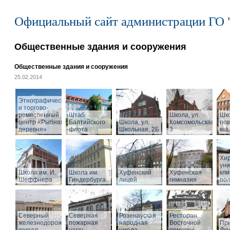
Официальный сайт администрации ГО 
Общественные здания и сооружения
Общественные здания и сооружения
25.02.2014
Этнографический
и торгово-
ремесленный
Штаб
Школа, ул.
Шк
центр «Рыбная
Балтийского
Школа, ул.
Комсомольская,
по
деревня»
флота
Школьная, 2Б
3
кв
Хир
уни
Школа им. И.
Школа им.
Хуфенский
Хуфенская
кли
Шеффнера
Гиндербурга
лицей
гимназия
пол
Северный
Северная
Розенауская
Ресторан
железнодорожный
пожарная
народная
Восточной
При