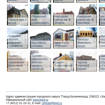
вокзал
часть
школа
ярмарки
Люд
На
Общинный
Народная
Народная
шко
Палата мер и
дом
школа им. Ф.
школа им. Ф.
И.Ф
весов
«Хаберберг»
Эберта
Шиллера
Хе
Комплекс
Кал
зданий
Каскады
гос
Академии
Кинотеатр
Кинотеатр
Замкового
тех
художеств
«Скала»
«Глория»
пруда
уни
Здание
Здание
Зд
финансового
учреждения
стр
управления
почтово-
Здание
Здание
об
Восточной
чековых
Трагхаймской
торговой
«С
Пруссии
расчетов
общины
биржи
Зв
Адрес администрации городского округа "Город Калининград: 236022, г.К
Официальный сайт
www.klgd.ru
+7 (4012) 31-10-31, E-mail:
cityhall@klgd.ru