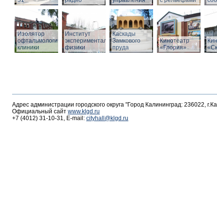
31
радио
управления
с рельефами
со
Изолятор
Институт
Каскады
офтальмологической
экспериментальной
Замкового
Кинотеатр
Ки
клиники
физики
пруда
«Глория»
«С
Адрес администрации городского округа "Город Калининград: 236022, г.К
Официальный сайт
www.klgd.ru
+7 (4012) 31-10-31, E-mail:
cityhall@klgd.ru