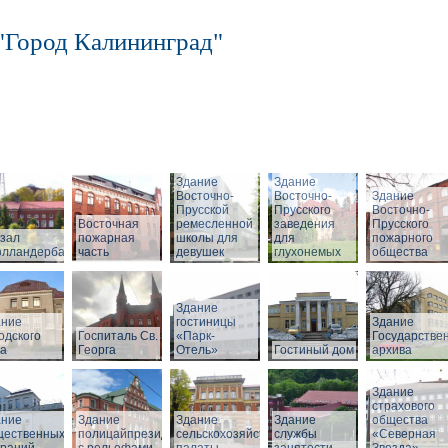
"Город Калининград"
Здание
Здание
Восточно-
Восточно-
Здание
Прусской
Прусского
Восточно-
Восточная
ремесленной
заведения
Прусского
зал
пожарная
школы для
для
пожарного
олландербаум»
часть
девушек
глухонемых
общества
Здание
ание
гостиницы
Здание
одского
Госпиталь Св.
«Парк-
Государстве
ла
Георга
Отель»
Гостиный дом
архива
Здание
страхового
ание
Здание
Здание
Здание
общества
щественных
полицайпрезидиума
сельскохозяйственной
службы
«Северная