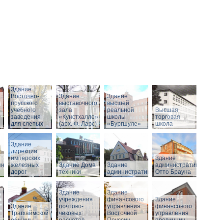
Здание
Восточно-
Здание
Здание
прусского
выставочного
высшей
учебного
зала
реальной
Высшая
заведения
«Кунстхалле»
школы
торговая
для слепых
(арх. Ф. Ларс)
«Бургшуле»
школа
Здание
дирекции
имперских
Здание
нного
железных
Здание Дома
Здание
административное
дорог
техники
административное
Отто Брауна
Здание
Здание
учреждения
финансового
Здание
Здание
почтово-
управления
финансового
Трагхаймской
чековых
Восточной
управления