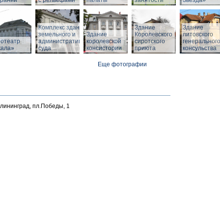
браний
с рельефами
палаты
занятости
Звезда»
Комплекс зданий
Здание
Здание
земельного и
Здание
Королевского
литовского
нотеатр
административного
королевской
сиротского
генеральног
кала»
суда
консистории
приюта
консульства
Еще фотографии
алининград, пл.Победы, 1