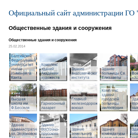
Официальный сайт администрации ГО 
Общественные здания и сооружения
Общественные здания и сооружения
25.02.2014
Балтийский
Федеральный
университет
Комплекс
имени
зданий
Здание
Здание
Иммануила
Академии
анатомического
больницы Св.
Вок
Канта
художеств
института
Елизаветы
«Х
Комплекс
зданий
Высшая
Главный
городской
Зд
школа им.
Гарнизонный
железнодорожный
больницы
гор
Ф.Бесселя
лазарет
вокзал
милосердия
за
Здание
Здание
административное,
Восточно-
Здание
Здание
Зд
ул. Эпроновская,
прусского
земельного
комендатуры
об