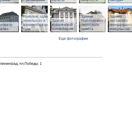
браний
с рельефами
палаты
занятости
Звезда»
Комплекс зданий
Здание
Здание
земельного и
Здание
Королевского
литовского
нотеатр
административного
королевской
сиротского
генеральног
кала»
суда
консистории
приюта
консульства
Еще фотографии
алининград, пл.Победы, 1