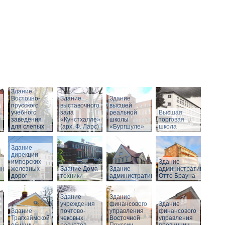
Здание
Восточно-
Здание
Здание
прусского
выставочного
высшей
учебного
зала
реальной
Высшая
заведения
«Кунстхалле»
школы
торговая
для слепых
(арх. Ф. Ларс)
«Бургшуле»
школа
Здание
дирекции
имперских
Здание
нного
железных
Здание Дома
Здание
административное
дорог
техники
административное
Отто Брауна
Здание
Здание
учреждения
финансового
Здание
Здание
почтово-
управления
финансового
Трагхаймской
чековых
Восточной
управления