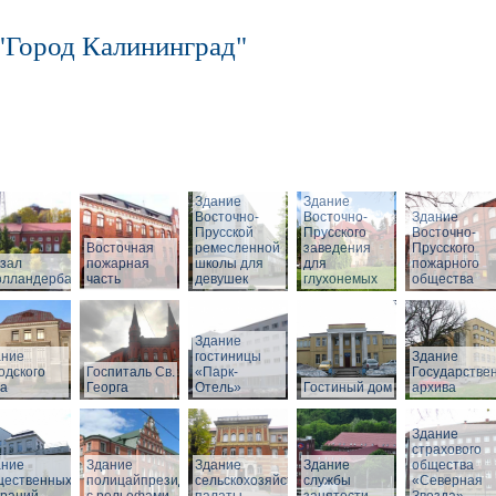
"Город Калининград"
Здание
Здание
Восточно-
Восточно-
Здание
Прусской
Прусского
Восточно-
Восточная
ремесленной
заведения
Прусского
зал
пожарная
школы для
для
пожарного
олландербаум»
часть
девушек
глухонемых
общества
Здание
ание
гостиницы
Здание
одского
Госпиталь Св.
«Парк-
Государстве
ла
Георга
Отель»
Гостиный дом
архива
Здание
страхового
ание
Здание
Здание
Здание
общества
щественных
полицайпрезидиума
сельскохозяйственной
службы
«Северная