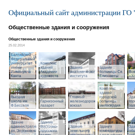
Официальный сайт администрации ГО 
Общественные здания и сооружения
Общественные здания и сооружения
25.02.2014
Балтийский
Федеральный
университет
Комплекс
имени
зданий
Здание
Здание
Иммануила
Академии
анатомического
больницы Св.
Вок
Канта
художеств
института
Елизаветы
«Х
Комплекс
зданий
Высшая
Главный
городской
Зд
школа им.
Гарнизонный
железнодорожный
больницы
гор
Ф.Бесселя
лазарет
вокзал
милосердия
за
Здание
Здание
административное,
Восточно-
Здание
Здание
Зд
ул. Эпроновская,
прусского
земельного
комендатуры
об