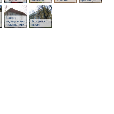
общины
расчетов
Пруссии
провинции
Здание
о
медицинской
Народная
поликлиники
школа