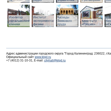
31
радио
управления
с рельефами
со
Изолятор
Институт
Каскады
офтальмологической
экспериментальной
Замкового
Кинотеатр
Ки
клиники
физики
пруда
«Глория»
«С
Адрес администрации городского округа "Город Калининград: 236022, г.К
Официальный сайт
www.klgd.ru
+7 (4012) 31-10-31, E-mail:
cityhall@klgd.ru