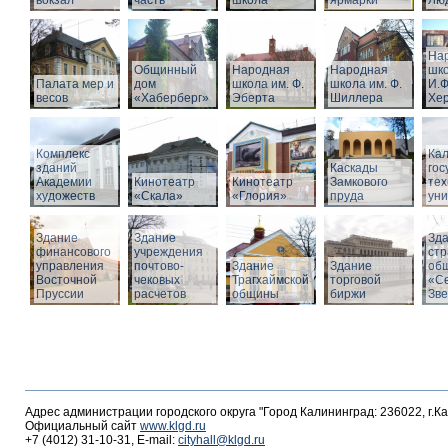
вокзал
часть
школа
ярмарки
Люд
На
Общинный
Народная
Народная
шко
Палата мер и
дом
школа им. Ф.
школа им. Ф.
И.Ф
весов
«Хаберберг»
Эберта
Шиллера
Хе
Комплекс
Кал
зданий
Каскады
гос
Академии
Кинотеатр
Кинотеатр
Замкового
тех
художеств
«Скала»
«Глория»
пруда
уни
Здание
Здание
Зд
финансового
учреждения
стр
управления
почтово-
Здание
Здание
об
Восточной
чековых
Трагхаймской
торговой
«С
Пруссии
расчетов
общины
биржи
Зв
Адрес администрации городского округа "Город Калининград: 236022, г.К
Официальный сайт
www.klgd.ru
+7 (4012) 31-10-31, E-mail:
cityhall@klgd.ru