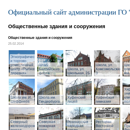
Официальный сайт администрации ГО 
Общественные здания и сооружения
Общественные здания и сооружения
25.02.2014
Этнографический
и торгово-
ремесленный
Штаб
Школа, ул.
Шк
центр «Рыбная
Балтийского
Школа, ул.
Комсомольская,
по
деревня»
флота
Школьная, 2Б
3
кв
Хир
уни
Школа им. И.
Школа им.
Хуфенский
Хуфенская
кли
Шеффнера
Гиндербурга
лицей
гимназия
пол
Северный
Северная
Розенауская
Ресторан
железнодорожный
пожарная
народная
Восточной
При