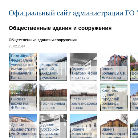
Официальный сайт администрации ГО 
Общественные здания и сооружения
Общественные здания и сооружения
25.02.2014
Балтийский
Федеральный
университет
Комплекс
имени
зданий
Здание
Здание
Иммануила
Академии
анатомического
больницы Св.
Вок
Канта
художеств
института
Елизаветы
«Х
Комплекс
зданий
Высшая
Главный
городской
Зд
школа им.
Гарнизонный
железнодорожный
больницы
гор
Ф.Бесселя
лазарет
вокзал
милосердия
за
Здание
Здание
административное,
Восточно-
Здание
Здание
Зд
ул. Эпроновская,
прусского
земельного
комендатуры
об