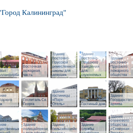
"Город Калининград"
Здание
Здание
Восточно-
Восточно-
Здание
Прусской
Прусского
Восточно-
Восточная
ремесленной
заведения
Прусского
зал
пожарная
школы для
для
пожарного
олландербаум»
часть
девушек
глухонемых
общества
Здание
ание
гостиницы
Здание
одского
Госпиталь Св.
«Парк-
Государстве
ла
Георга
Отель»
Гостиный дом
архива
Здание
страхового
ание
Здание
Здание
Здание
общества
щественных
полицайпрезидиума
сельскохозяйственной
службы
«Северная