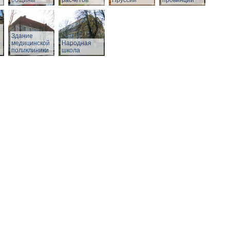
общины
расчетов
Пруссии
провинции
Здание
о
медицинской
Народная
поликлиники
школа