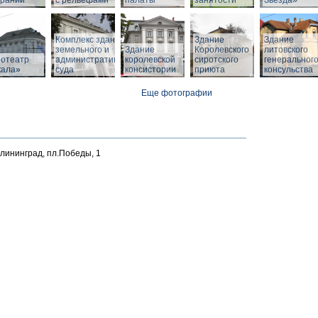
браний
с рельефами
палаты
занятости
Звезда»
Комплекс зданий
Здание
Здание
земельного и
Здание
Королевского
литовского
нотеатр
административного
королевской
сиротского
генеральног
кала»
суда
консистории
приюта
консульства
Еще фотографии
алининград, пл.Победы, 1