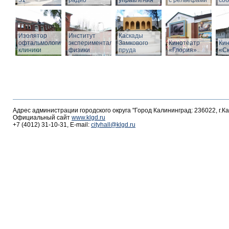
31
радио
управления
с рельефами
со
Изолятор
Институт
Каскады
офтальмологической
экспериментальной
Замкового
Кинотеатр
Ки
клиники
физики
пруда
«Глория»
«С
Адрес администрации городского округа "Город Калининград: 236022, г.К
Официальный сайт
www.klgd.ru
+7 (4012) 31-10-31, E-mail:
cityhall@klgd.ru