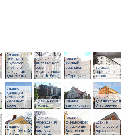
Здание
Восточно-
Здание
Здание
прусского
выставочного
высшей
учебного
зала
реальной
Высшая
заведения
«Кунстхалле»
школы
торговая
для слепых
(арх. Ф. Ларс)
«Бургшуле»
школа
Здание
дирекции
имперских
Здание
нного
железных
Здание Дома
Здание
административное
дорог
техники
административное
Отто Брауна
Здание
Здание
учреждения
финансового
Здание
Здание
почтово-
управления
финансового
Трагхаймской
чековых
Восточной
управления