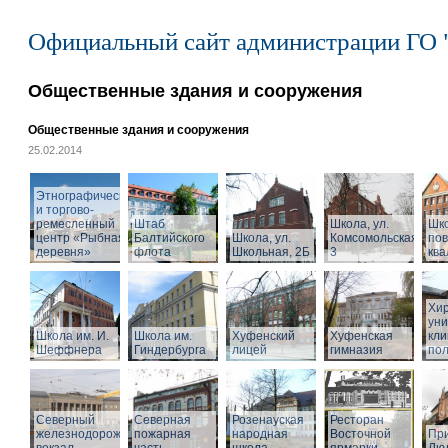
Официальный сайт администрации ГО 
Общественные здания и сооружения
Общественные здания и сооружения
25.02.2014
Этнографический
и торгово-
ремесленный
Штаб
Школа, ул.
Шк
центр «Рыбная
Балтийского
Школа, ул.
Комсомольская,
по
деревня»
флота
Школьная, 2Б
3
кв
Хир
уни
Школа им. И.
Школа им.
Хуфенский
Хуфенская
кли
Шеффнера
Гиндербурга
лицей
гимназия
пол
Северный
Северная
Розенауская
Ресторан
железнодорожный
пожарная
народная
Восточной
При