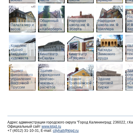
вокзал
часть
школа
ярмарки
Люд
На
Общинный
Народная
Народная
шко
Палата мер и
дом
школа им. Ф.
школа им. Ф.
И.Ф
весов
«Хаберберг»
Эберта
Шиллера
Хе
Комплекс
Кал
зданий
Каскады
гос
Академии
Кинотеатр
Кинотеатр
Замкового
тех
художеств
«Скала»
«Глория»
пруда
уни
Здание
Здание
Зд
финансового
учреждения
стр
управления
почтово-
Здание
Здание
об
Восточной
чековых
Трагхаймской
торговой
«С
Пруссии
расчетов
общины
биржи
Зв
Адрес администрации городского округа "Город Калининград: 236022, г.К
Официальный сайт
www.klgd.ru
+7 (4012) 31-10-31, E-mail:
cityhall@klgd.ru