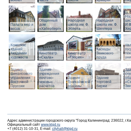
вокзал
часть
школа
ярмарки
Люд
На
Общинный
Народная
Народная
шко
Палата мер и
дом
школа им. Ф.
школа им. Ф.
И.Ф
весов
«Хаберберг»
Эберта
Шиллера
Хе
Комплекс
Кал
зданий
Каскады
гос
Академии
Кинотеатр
Кинотеатр
Замкового
тех
художеств
«Скала»
«Глория»
пруда
уни
Здание
Здание
Зд
финансового
учреждения
стр
управления
почтово-
Здание
Здание
об
Восточной
чековых
Трагхаймской
торговой
«С
Пруссии
расчетов
общины
биржи
Зв
Адрес администрации городского округа "Город Калининград: 236022, г.К
Официальный сайт
www.klgd.ru
+7 (4012) 31-10-31, E-mail:
cityhall@klgd.ru