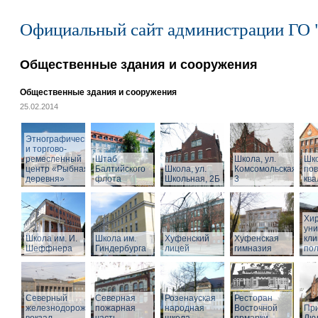
Официальный сайт администрации ГО 
Общественные здания и сооружения
Общественные здания и сооружения
25.02.2014
Этнографический
и торгово-
ремесленный
Штаб
Школа, ул.
Шк
центр «Рыбная
Балтийского
Школа, ул.
Комсомольская,
по
деревня»
флота
Школьная, 2Б
3
кв
Хир
уни
Школа им. И.
Школа им.
Хуфенский
Хуфенская
кли
Шеффнера
Гиндербурга
лицей
гимназия
пол
Северный
Северная
Розенауская
Ресторан
железнодорожный
пожарная
народная
Восточной
При