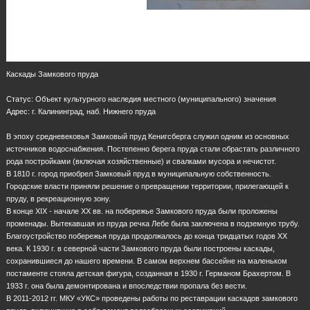
Каскады Замкового пруда
Статус: Объект культурного наследия местного (муниципального) значения
Адрес: г. Калининград, наб. Нижнего пруда
В эпоху средневековья Замковый пруд Кенигсберга служил одним из основных
источников водоснабжения. Постепенно берега пруда стали обрастать различного
рода постройками (включая хозяйственные) и свалками мусора и нечистот.
В 1810 г. город приобрел Замковый пруд в муниципальную собственность.
Городские власти приняли решение о превращении территории, прилегающей к
пруду, в рекреационную зону.
В конце XIX - начале XX вв. на побережье Замкового пруда были проложены
променады. Вытекавшая из пруда речка Лебе была заключена в подземную трубу.
Благоустройство побережья пруда продолжалось до конца тридцатых годов XX
века. К 1930 г. в северной части Замкового пруда были построены каскады,
сохранившиеся до нашего времени. В самом верхнем бассейне на маленьком
постаменте стояла детская фигура, созданная в 1930 г. Германом Брахертом. В
1933 г. она была демонтирована и впоследствии пропала без вести.
В 2011-2012 гг. МКУ «УКС» проведены работы по реставрации каскадов замкового