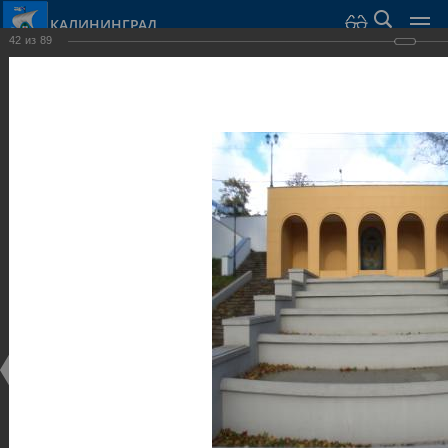
КАЛИНИНГРАД
42
из
89
Город Калининград
›
Город
›
Фотогалерея
›
Калининград
›
Общественные здания и сооружения
Общественные здания и сооружения
Общественные здания и сооружения
25.02.2014