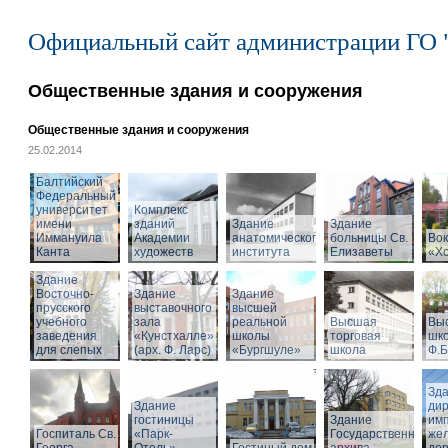
Официальный сайт администрации ГО 
Общественные здания и сооружения
Общественные здания и сооружения
25.02.2014
Балтийский
Федеральный
университет
Комплекс
имени
зданий
Здание
Здание
Иммануила
Академии
анатомического
больницы Св.
Вок
Канта
художеств
института
Елизаветы
«Х
Здание
Восточно-
Здание
Здание
прусского
выставочного
высшей
учебного
зала
реальной
Высшая
Вы
заведения
«Кунстхалле»
школы
торговая
шко
для слепых
(арх. Ф. Ларс)
«Бургшуле»
школа
Ф.Б
Зд
Здание
ди
гостиницы
Здание
имп
Госпиталь Св.
«Парк-
Государственного
же