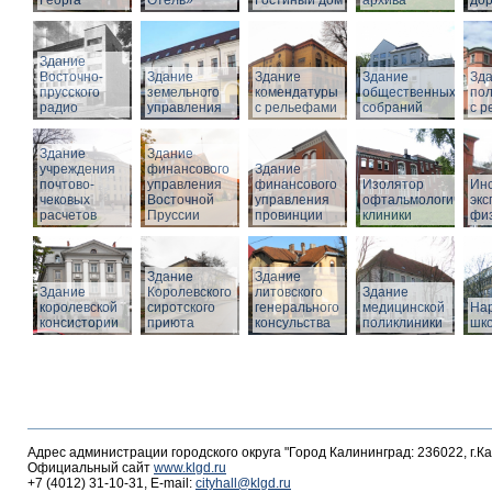
Георга
Отель»
Гостиный дом
архива
дор
Здание
Восточно-
Здание
Здание
Здание
Зд
прусского
земельного
комендатуры
общественных
по
радио
управления
с рельефами
собраний
с 
Здание
Здание
учреждения
финансового
Здание
почтово-
управления
финансового
Изолятор
Инс
чековых
Восточной
управления
офтальмологическо
эк
расчетов
Пруссии
провинции
клиники
фи
Здание
Здание
Здание
Королевского
литовского
Здание
королевской
сиротского
генерального
медицинской
На
консистории
приюта
консульства
поликлиники
шк
Адрес администрации городского округа "Город Калининград: 236022, г.К
Официальный сайт
www.klgd.ru
+7 (4012) 31-10-31, E-mail:
cityhall@klgd.ru