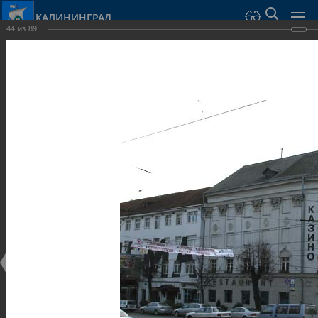
КАЛИНИНГРАД
44
из
89
Город Калининград
›
Город
›
Фотогалерея
›
Калининград
›
Общественные здания и сооружения
Общественные здания и сооружения
Общественные здания и сооружения
25.02.2014