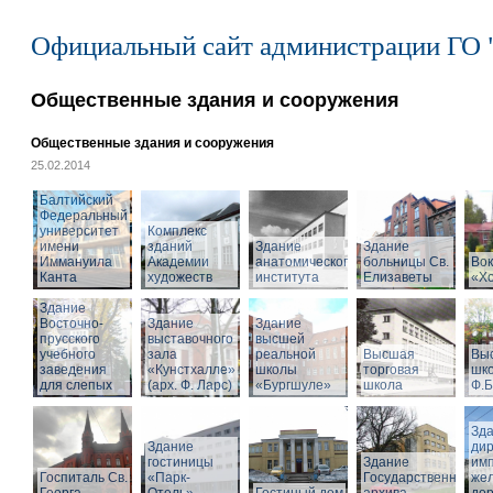
Официальный сайт администрации ГО 
Общественные здания и сооружения
Общественные здания и сооружения
25.02.2014
Балтийский
Федеральный
университет
Комплекс
имени
зданий
Здание
Здание
Иммануила
Академии
анатомического
больницы Св.
Вок
Канта
художеств
института
Елизаветы
«Х
Здание
Восточно-
Здание
Здание
прусского
выставочного
высшей
учебного
зала
реальной
Высшая
Вы
заведения
«Кунстхалле»
школы
торговая
шко
для слепых
(арх. Ф. Ларс)
«Бургшуле»
школа
Ф.Б
Зд
Здание
ди
гостиницы
Здание
имп
Госпиталь Св.
«Парк-
Государственного
же