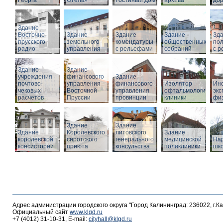
Георга
Отель»
Гостиный дом
архива
дор
Здание
Восточно-
Здание
Здание
Здание
Зд
прусского
земельного
комендатуры
общественных
по
радио
управления
с рельефами
собраний
с 
Здание
Здание
учреждения
финансового
Здание
почтово-
управления
финансового
Изолятор
Инс
чековых
Восточной
управления
офтальмологическо
эк
расчетов
Пруссии
провинции
клиники
фи
Здание
Здание
Здание
Королевского
литовского
Здание
королевской
сиротского
генерального
медицинской
На
консистории
приюта
консульства
поликлиники
шк
Адрес администрации городского округа "Город Калининград: 236022, г.К
Официальный сайт
www.klgd.ru
+7 (4012) 31-10-31, E-mail:
cityhall@klgd.ru