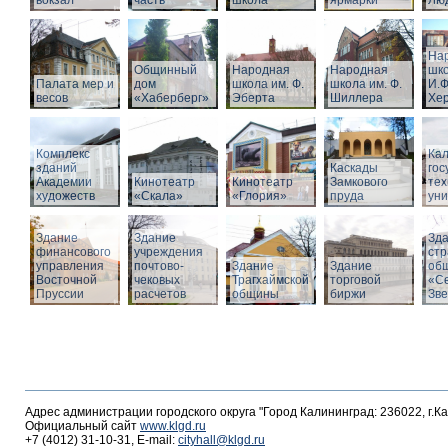
вокзал
часть
школа
ярмарки
Люд
На
Общинный
Народная
Народная
шко
Палата мер и
дом
школа им. Ф.
школа им. Ф.
И.Ф
весов
«Хаберберг»
Эберта
Шиллера
Хе
Комплекс
Кал
зданий
Каскады
гос
Академии
Кинотеатр
Кинотеатр
Замкового
тех
художеств
«Скала»
«Глория»
пруда
уни
Здание
Здание
Зд
финансового
учреждения
стр
управления
почтово-
Здание
Здание
об
Восточной
чековых
Трагхаймской
торговой
«С
Пруссии
расчетов
общины
биржи
Зв
Адрес администрации городского округа "Город Калининград: 236022, г.К
Официальный сайт
www.klgd.ru
+7 (4012) 31-10-31, E-mail:
cityhall@klgd.ru