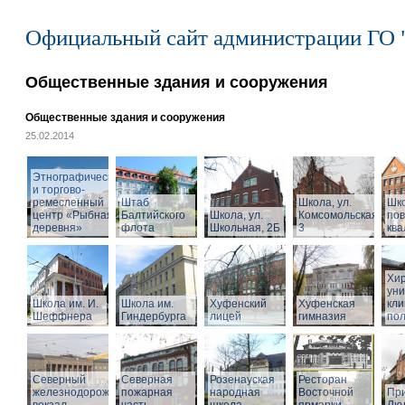
Официальный сайт администрации ГО 
Общественные здания и сооружения
Общественные здания и сооружения
25.02.2014
Этнографический
и торгово-
ремесленный
Штаб
Школа, ул.
Шк
центр «Рыбная
Балтийского
Школа, ул.
Комсомольская,
по
деревня»
флота
Школьная, 2Б
3
кв
Хир
уни
Школа им. И.
Школа им.
Хуфенский
Хуфенская
кли
Шеффнера
Гиндербурга
лицей
гимназия
пол
Северный
Северная
Розенауская
Ресторан
железнодорожный
пожарная
народная
Восточной
При