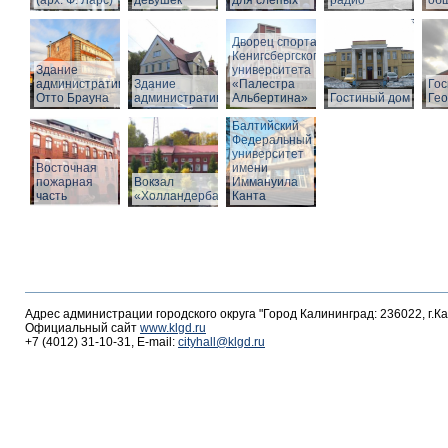
(арх. Ф. Ларс)
девушек
для слепых
радио
об
Дворец спорта
Кенигсбергского
Здание
университета
административное
Здание
«Палестра
Гос
Отто Брауна
административное
Альбертина»
Гостиный дом
Гео
Балтийский
Федеральный
университет
Восточная
имени
пожарная
Вокзал
Иммануила
часть
«Холландербаум»
Канта
Адрес администрации городского округа "Город Калининград: 236022, г.К
Официальный сайт
www.klgd.ru
+7 (4012) 31-10-31, E-mail:
cityhall@klgd.ru