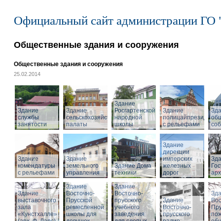
Официальный сайт администрации ГО 
Общественные здания и сооружения
Общественные здания и сооружения
25.02.2014
Здание
Здание
Здание
Росгартенской
Здание
Зд
службы
сельскохозяйственной
народной
полицайпрезидиума
об
занятости
палаты
школы
с рельефами
со
Здание
дирекции
Здание
Здание
имперских
Зд
комендатуры
земельного
Здание Дома
железных
Гос
с рельефами
управления
техники
дорог
арх
Здание
Здание
Здание
Восточно-
Восточно-
Зд
выставочного
Прусской
прусского
Здание
Вос
зала
ремесленной
учебного
Восточно-
Пру
«Кунстхалле»
школы для
заведения
прусского
по