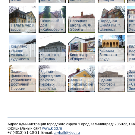
вокзал
часть
школа
ярмарки
Люд
На
Общинный
Народная
Народная
шко
Палата мер и
дом
школа им. Ф.
школа им. Ф.
И.Ф
весов
«Хаберберг»
Эберта
Шиллера
Хе
Комплекс
Кал
зданий
Каскады
гос
Академии
Кинотеатр
Кинотеатр
Замкового
тех
художеств
«Скала»
«Глория»
пруда
уни
Здание
Здание
Зд
финансового
учреждения
стр
управления
почтово-
Здание
Здание
об
Восточной
чековых
Трагхаймской
торговой
«С
Пруссии
расчетов
общины
биржи
Зв
Адрес администрации городского округа "Город Калининград: 236022, г.К
Официальный сайт
www.klgd.ru
+7 (4012) 31-10-31, E-mail:
cityhall@klgd.ru