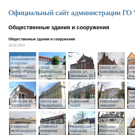
Официальный сайт администрации ГО 
Общественные здания и сооружения
Общественные здания и сооружения
25.02.2014
Этнографический
и торгово-
ремесленный
Штаб
Школа, ул.
Шк
центр «Рыбная
Балтийского
Школа, ул.
Комсомольская,
по
деревня»
флота
Школьная, 2Б
3
кв
Хир
уни
Школа им. И.
Школа им.
Хуфенский
Хуфенская
кли
Шеффнера
Гиндербурга
лицей
гимназия
пол
Северный
Северная
Розенауская
Ресторан
железнодорожный
пожарная
народная
Восточной
При