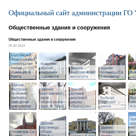
Официальный сайт администрации ГО 
Общественные здания и сооружения
Общественные здания и сооружения
25.02.2014
Балтийский
Федеральный
университет
Комплекс
имени
зданий
Здание
Здание
Иммануила
Академии
анатомического
больницы Св.
Вок
Канта
художеств
института
Елизаветы
«Х
Здание
Восточно-
Здание
Здание
прусского
выставочного
высшей
учебного
зала
реальной
Высшая
Вы
заведения
«Кунстхалле»
школы
торговая
шко
для слепых
(арх. Ф. Ларс)
«Бургшуле»
школа
Ф.Б
Зд
Здание
ди
гостиницы
Здание
имп
Госпиталь Св.
«Парк-
Государственного
же