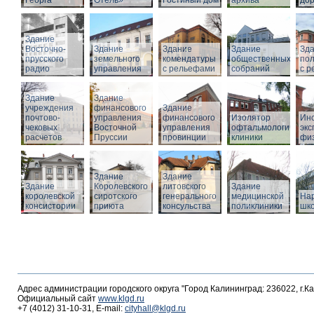
Георга
Отель»
Гостиный дом
архива
дор
Здание
Восточно-
Здание
Здание
Здание
Зд
прусского
земельного
комендатуры
общественных
по
радио
управления
с рельефами
собраний
с 
Здание
Здание
учреждения
финансового
Здание
почтово-
управления
финансового
Изолятор
Инс
чековых
Восточной
управления
офтальмологическо
эк
расчетов
Пруссии
провинции
клиники
фи
Здание
Здание
Здание
Королевского
литовского
Здание
королевской
сиротского
генерального
медицинской
На
консистории
приюта
консульства
поликлиники
шк
Адрес администрации городского округа "Город Калининград: 236022, г.К
Официальный сайт
www.klgd.ru
+7 (4012) 31-10-31, E-mail:
cityhall@klgd.ru