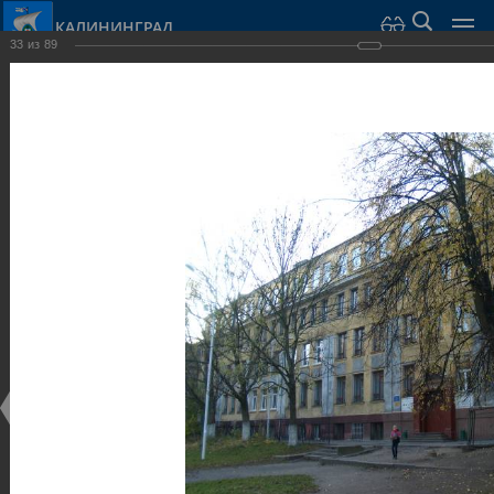
КАЛИНИНГРАД
33
из
89
Город Калининград
›
Город
›
Фотогалерея
›
Калининград
›
Общественные здания и сооружения
Общественные здания и сооружения
Общественные здания и сооружения
25.02.2014