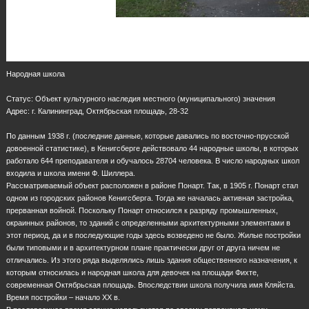
Народная школа
Статус: Объект культурного наследия местного (муниципального) значения
Адрес: г. Калининград, Октябрьская площадь, 28-32
По данным 1938 г. (последние данные, которые давались по восточно-прусской
довоенной статистике), в Кенигсберге действовало 44 народные школы, в которых
работало 644 преподавателя и обучалось 28704 человека. В число народных школ
входила и школа имени Ф. Шиллера.
Рассматриваемый объект расположен в районе Понарт. Так, в 1905 г. Понарт стал
одном из городских районов Кенигсберга. Тогда же началась активная застройка,
прерванная войной. Поскольку Понарт относился к разряду промышленных,
окраинных районов, то зданий с определенными архитектурными элементами в
этот период, да и в последующие годы здесь возведено не было. Жилые постройки
были типовыми и в архитектурном плане практически друг от друга ничем не
отличались. Из этого ряда выделялись лишь здания общественного назначения, к
которым относилась и народная школа для девочек на площади Фихте,
современная Октябрьская площадь. Впоследствии школа получила имя Кляйста.
Время постройки – начало ХХ в.