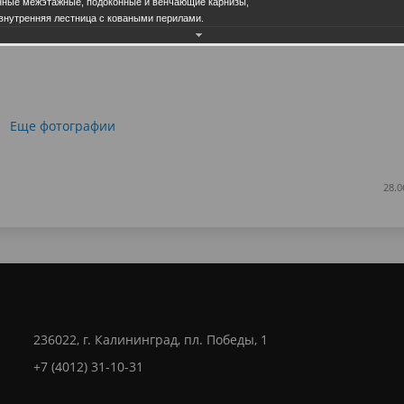
ные межэтажные, подоконные и венчающие карнизы,
 внутренняя лестница с коваными перилами.
Еще фотографии
28.0
236022, г. Калининград, пл. Победы, 1
+7 (4012) 31-10-31