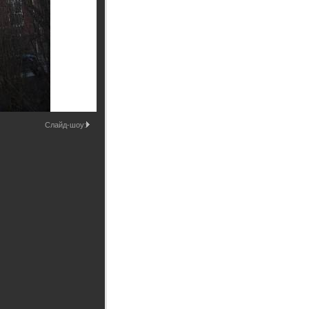
Промышленные здания и
сооружения
Мосты
Слайд-шоу: