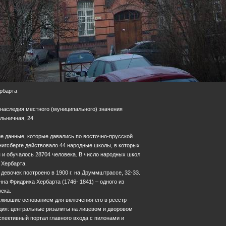
ербарта
 наследия местного (муниципального) значения
ольничная, 24
ие данные, которые давались по восточно-прусской
енигсберге действовало 44 народные школы, в которых
 и обучалось 28704 человека. В число народных школ
 Хербарта.
девочек построено в 1900 г. на Друммштрассе, 32-33.
нна Фридриха Хербарта (1746- 1841) – одного из
ека.
ужившие основанием для включения его в реестр
дия: центральные ризалиты на лицевом и дворовом
пективный портал главного входа с пилонами и