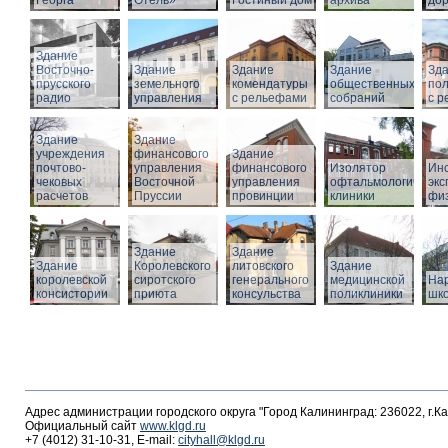
Георга
Отель»
Гостиный дом
архива
дор
Здание
Восточно-
Здание
Здание
Здание
Зд
прусского
земельного
комендатуры
общественных
по
радио
управления
с рельефами
собраний
с 
Здание
Здание
учреждения
финансового
Здание
почтово-
управления
финансового
Изолятор
Инс
чековых
Восточной
управления
офтальмологическо
эк
расчетов
Пруссии
провинции
клиники
фи
Здание
Здание
Здание
Королевского
литовского
Здание
королевской
сиротского
генерального
медицинской
На
консистории
приюта
консульства
поликлиники
шк
Адрес администрации городского округа "Город Калининград: 236022, г.К
Официальный сайт
www.klgd.ru
+7 (4012) 31-10-31, E-mail:
cityhall@klgd.ru