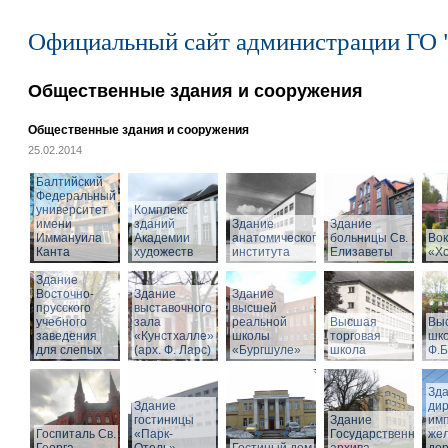
Официальный сайт администрации ГО 
Общественные здания и сооружения
Общественные здания и сооружения
25.02.2014
Балтийский
Федеральный
университет
Комплекс
имени
зданий
Здание
Здание
Иммануила
Академии
анатомического
больницы Св.
Вок
Канта
художеств
института
Елизаветы
«Х
Здание
Восточно-
Здание
Здание
прусского
выставочного
высшей
учебного
зала
реальной
Высшая
Вы
заведения
«Кунстхалле»
школы
торговая
шко
для слепых
(арх. Ф. Ларс)
«Бургшуле»
школа
Ф.Б
Зд
Здание
ди
гостиницы
Здание
имп
Госпиталь Св.
«Парк-
Государственного
же