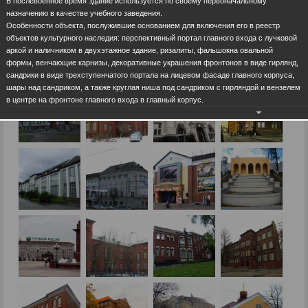
В послевоенное время здание используется по своему первоначальному
назначению в качестве учебного заведения.
Особенности объекта, послужившие основанием для включения его в реестр
объектов культурного наследия: перспективный портал главного входа с лучковой
аркой и наличником в двухэтажное здание, ризалиты, фальшокна овальной
формы, венчающие карнизы, декоративные украшения фронтонов в виде гирлянд,
сандрики в виде трехступенчатого портала на лицевом фасаде главного корпуса,
шары над сандриком, а также круглая ниша под сандриком с гирляндой и вензелем
в центре на фронтоне главного входа в главный корпус.