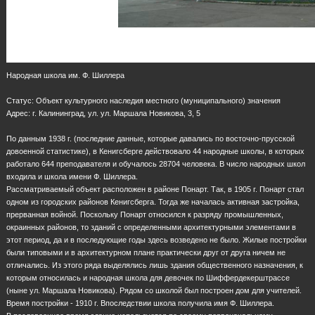
Народная школа им. Ф. Шиллера
Cтатус: Объект культурного наследия местного (муниципального) значения
Адрес: г. Калининград, ул. ул. Маршала Новикова, 3, 5
По данным 1938 г. (последние данные, которые давались по восточно-прусской
довоенной статистике), в Кенигсберге действовало 44 народные школы, в которых
работало 644 преподавателя и обучалось 28704 человека. В число народных школ
входила и школа имени Ф. Шиллера.
Рассматриваемый объект расположен в районе Понарт. Так, в 1905 г. Понарт стал
одном из городских районов Кенигсберга. Тогда же началась активная застройка,
прерванная войной. Поскольку Понарт относился к разряду промышленных,
окраинных районов, то зданий с определенными архитектурными элементами в
этот период, да и в последующие годы здесь возведено не было. Жилые постройки
были типовыми и в архитектурном плане практически друг от друга ничем не
отличались. Из этого ряда выделялись лишь здания общественного назначения, к
которым относилась и народная школа для девочек по Шиффердекерштрассе
(ныне ул. Маршала Новикова). Рядом со школой был построен дом для учителей.
Время постройки - 1910 г. Впоследствии школа получила имя Ф. Шиллера.