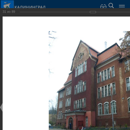
КАЛИНИНГРАД
31
из
89
Город Калининград
›
Город
›
Фотогалерея
›
Калининград
›
Общественные здания и сооружения
Общественные здания и сооружения
Общественные здания и сооружения
25.02.2014