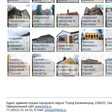
вокзал
часть
школа
ярмарки
Люд
На
Общинный
Народная
Народная
шко
Палата мер и
дом
школа им. Ф.
школа им. Ф.
И.Ф
весов
«Хаберберг»
Эберта
Шиллера
Хе
Комплекс
Кал
зданий
Каскады
гос
Академии
Кинотеатр
Кинотеатр
Замкового
тех
художеств
«Скала»
«Глория»
пруда
уни
Здание
Здание
Зд
финансового
учреждения
стр
управления
почтово-
Здание
Здание
об
Восточной
чековых
Трагхаймской
торговой
«С
Пруссии
расчетов
общины
биржи
Зв
Адрес администрации городского округа "Город Калининград: 236022, г.К
Официальный сайт
www.klgd.ru
+7 (4012) 31-10-31, E-mail:
cityhall@klgd.ru