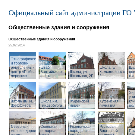
Официальный сайт администрации ГО 
Общественные здания и сооружения
Общественные здания и сооружения
25.02.2014
Этнографический
и торгово-
ремесленный
Штаб
Школа, ул.
Шк
центр «Рыбная
Балтийского
Школа, ул.
Комсомольская,
по
деревня»
флота
Школьная, 2Б
3
кв
Хир
уни
Школа им. И.
Школа им.
Хуфенский
Хуфенская
кли
Шеффнера
Гиндербурга
лицей
гимназия
пол
Северный
Северная
Розенауская
Ресторан
железнодорожный
пожарная
народная
Восточной
При