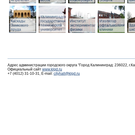
«Прегель»
весов
«Хаберберг»
Эберта
Ши
Калининградский
Каскады
государственный
Институт
Изолятор
Замкового
технический
экспериментальной
офтальмологическо
Зд
пруда
университет
физики
клиники
шк
Адрес администрации городского округа "Город Калининград: 236022, г.К
Официальный сайт
www.klgd.ru
+7 (4012) 31-10-31, E-mail:
cityhall@klgd.ru