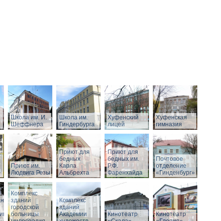
Школа им. И.
Школа им.
Хуфенский
Хуфенская
Шеффнера
Гиндербурга
лицей
гимназия
Приют для
Приют для
бедных
бедных им.
Почтовое
Приют им.
Карла
Р.Ф.
отделение
Людвига Резы
Альбрехта
Фаренхайда
«Гинденбург»
Комплекс
аний
зданий
Комплекс
городской
зданий
ивного
больницы
Академии
Кинотеатр
Кинотеатр