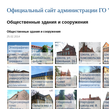
Официальный сайт администрации ГО 
Общественные здания и сооружения
Общественные здания и сооружения
25.02.2014
Этнографический
и торгово-
ремесленный
Штаб
Школа, ул.
Шк
центр «Рыбная
Балтийского
Школа, ул.
Комсомольская,
по
деревня»
флота
Школьная, 2Б
3
кв
Хирургическая
Сельскохозяйствен
Се
университетская
Сиротский
факультет
кре
клиника и
Стоматологический
приют
Кенигсбергского
«Во
поликлиника
институт
Типольтов
университета
ла
Переговорный
Общинный
Народная
На
пункт
Палата мер и
дом
школа им. Ф.
шко