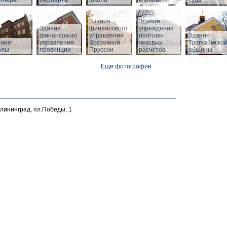
ллера
Хербарта
школа
клиники
суда
Здание
Здание
Здание
финансового
учреждения
финансового
управления
почтово-
Здание
й
ание
управления
Восточной
чековых
Трагхаймско
олы
провинции
Пруссии
расчетов
общины
Еще фотографии
алининград, пл.Победы, 1