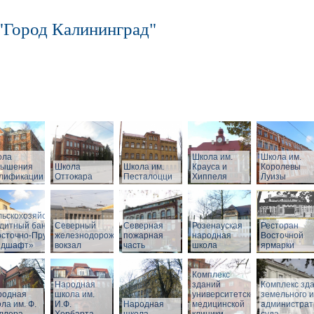
"Город Калининград"
ола
Школа им.
Школа им.
вышения
Школа
Школа им.
Крауса и
Королевы
алификации
Оттокара
Песталоцци
Хиппеля
Луизы
ный
льскохозяйственный
дитный банк
Северный
Северная
Розенауская
Ресторан
сточно-Прусский
железнодорожный
пожарная
народная
Восточной
ндшафт»
вокзал
часть
школа
ярмарки
Комплекс
Народная
зданий
Комплекс зд
родная
школа им.
университетской
земельного и
ла им. Ф.
И.Ф.
Народная
медицинской
администрат