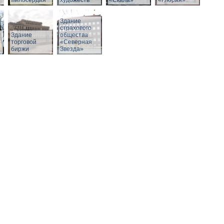
милосердия
художеств
«Скала»
«Глория»
Здание
страхового
Здание
общества
й
торговой
«Северная
биржи
Звезда»