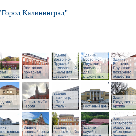
"Город Калининград"
Здание
Здание
Восточно-
Восточно-
Здание
Прусской
Прусского
Восточно-
Восточная
ремесленной
заведения
Прусского
зал
пожарная
школы для
для
пожарного
олландербаум»
часть
девушек
глухонемых
общества
Здание
ание
гостиницы
Здание
одского
Госпиталь Св.
«Парк-
Государстве
ла
Георга
Отель»
Гостиный дом
архива
Здание
страхового
ание
Здание
Здание
Здание
общества
щественных
полицайпрезидиума
сельскохозяйственной
службы
«Северная