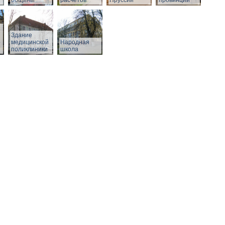
общины
расчетов
Пруссии
провинции
Здание
о
медицинской
Народная
поликлиники
школа