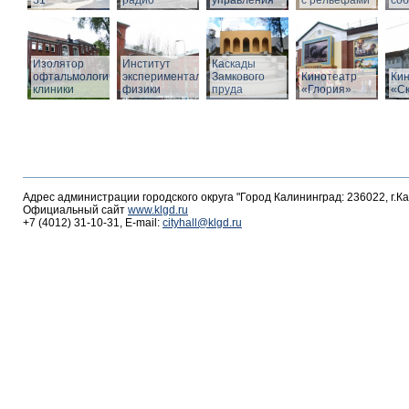
31
радио
управления
с рельефами
со
Изолятор
Институт
Каскады
офтальмологической
экспериментальной
Замкового
Кинотеатр
Ки
клиники
физики
пруда
«Глория»
«С
Адрес администрации городского округа "Город Калининград: 236022, г.К
Официальный сайт
www.klgd.ru
+7 (4012) 31-10-31, E-mail:
cityhall@klgd.ru