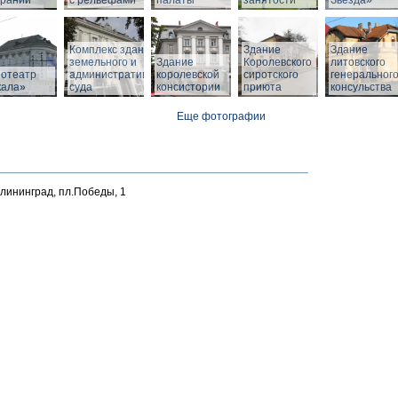
браний
с рельефами
палаты
занятости
Звезда»
Комплекс зданий
Здание
Здание
земельного и
Здание
Королевского
литовского
нотеатр
административного
королевской
сиротского
генеральног
кала»
суда
консистории
приюта
консульства
Еще фотографии
алининград, пл.Победы, 1