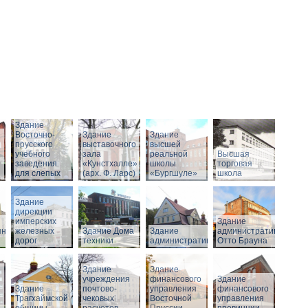
Здание
Восточно-
Здание
Здание
прусского
выставочного
высшей
учебного
зала
реальной
Высшая
заведения
«Кунстхалле»
школы
торговая
для слепых
(арх. Ф. Ларс)
«Бургшуле»
школа
Здание
дирекции
имперских
Здание
нного
железных
Здание Дома
Здание
административное
дорог
техники
административное
Отто Брауна
Здание
Здание
учреждения
финансового
Здание
Здание
почтово-
управления
финансового
Трагхаймской
чековых
Восточной
управления