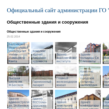
Официальный сайт администрации ГО 
Общественные здания и сооружения
Общественные здания и сооружения
25.02.2014
Балтийский
Федеральный
университет
Комплекс
имени
зданий
Здание
Здание
Иммануила
Академии
анатомического
больницы Св.
Вок
Канта
художеств
института
Елизаветы
«Х
Комплекс
зданий
Высшая
Главный
городской
Зд
школа им.
Гарнизонный
железнодорожный
больницы
гор
Ф.Бесселя
лазарет
вокзал
милосердия
за
Здание
Здание
административное,
Восточно-
Здание
Здание
Зд
ул. Эпроновская,
прусского
земельного
комендатуры
об