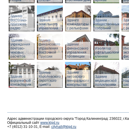
Георга
Отель»
Гостиный дом
архива
дор
Здание
Восточно-
Здание
Здание
Здание
Зд
прусского
земельного
комендатуры
общественных
по
радио
управления
с рельефами
собраний
с 
Здание
Здание
учреждения
финансового
Здание
почтово-
управления
финансового
Изолятор
Инс
чековых
Восточной
управления
офтальмологическо
эк
расчетов
Пруссии
провинции
клиники
фи
Здание
Здание
Здание
Королевского
литовского
Здание
королевской
сиротского
генерального
медицинской
На
консистории
приюта
консульства
поликлиники
шк
Адрес администрации городского округа "Город Калининград: 236022, г.К
Официальный сайт
www.klgd.ru
+7 (4012) 31-10-31, E-mail:
cityhall@klgd.ru