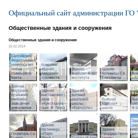
Официальный сайт администрации ГО 
Общественные здания и сооружения
Общественные здания и сооружения
25.02.2014
Балтийский
Федеральный
университет
Комплекс
имени
зданий
Здание
Здание
Иммануила
Академии
анатомического
больницы Св.
Вок
Канта
художеств
института
Елизаветы
«Х
Здание
Восточно-
Здание
Здание
прусского
выставочного
высшей
учебного
зала
реальной
Высшая
Вы
заведения
«Кунстхалле»
школы
торговая
шко
для слепых
(арх. Ф. Ларс)
«Бургшуле»
школа
Ф.Б
Зд
Здание
ди
гостиницы
Здание
имп
Госпиталь Св.
«Парк-
Государственного
же