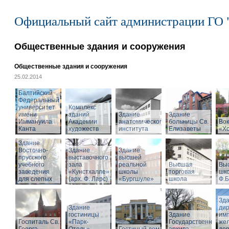
Официальный сайт администрации ГО 
Общественные здания и сооружения
Общественные здания и сооружения
25.02.2014
Балтийский
Федеральный
университет
Комплекс
имени
зданий
Здание
Здание
Иммануила
Академии
анатомического
больницы Св.
Вок
Канта
художеств
института
Елизаветы
«Х
Здание
Восточно-
Здание
Здание
прусского
выставочного
высшей
учебного
зала
реальной
Высшая
Вы
заведения
«Кунстхалле»
школы
торговая
шко
для слепых
(арх. Ф. Ларс)
«Бургшуле»
школа
Ф.Б
Зд
Здание
ди
гостиницы
Здание
имп
Госпиталь Св.
«Парк-
Государственного
же