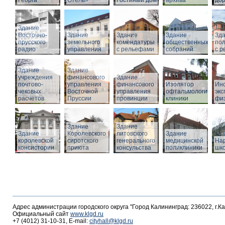
Георга
Отель»
Гостиный дом
архива
дор
Здание
Восточно-
Здание
Здание
Здание
Зд
прусского
земельного
комендатуры
общественных
по
радио
управления
с рельефами
собраний
с 
Здание
Здание
учреждения
финансового
Здание
почтово-
управления
финансового
Изолятор
Инс
чековых
Восточной
управления
офтальмологическо
эк
расчетов
Пруссии
провинции
клиники
фи
Здание
Здание
Здание
Королевского
литовского
Здание
королевской
сиротского
генерального
медицинской
На
консистории
приюта
консульства
поликлиники
шк
Адрес администрации городского округа "Город Калининград: 236022, г.К
Официальный сайт
www.klgd.ru
+7 (4012) 31-10-31, E-mail:
cityhall@klgd.ru