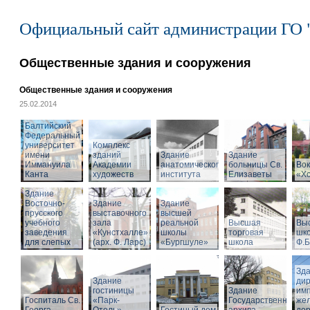
Официальный сайт администрации ГО 
Общественные здания и сооружения
Общественные здания и сооружения
25.02.2014
Балтийский
Федеральный
университет
Комплекс
имени
зданий
Здание
Здание
Иммануила
Академии
анатомического
больницы Св.
Вок
Канта
художеств
института
Елизаветы
«Х
Здание
Восточно-
Здание
Здание
прусского
выставочного
высшей
учебного
зала
реальной
Высшая
Вы
заведения
«Кунстхалле»
школы
торговая
шко
для слепых
(арх. Ф. Ларс)
«Бургшуле»
школа
Ф.Б
Зд
Здание
ди
гостиницы
Здание
имп
Госпиталь Св.
«Парк-
Государственного
же