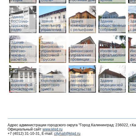
Георга
Отель»
Гостиный дом
архива
дор
Здание
Восточно-
Здание
Здание
Здание
Зд
прусского
земельного
комендатуры
общественных
по
радио
управления
с рельефами
собраний
с 
Здание
Здание
учреждения
финансового
Здание
почтово-
управления
финансового
Изолятор
Инс
чековых
Восточной
управления
офтальмологическо
эк
расчетов
Пруссии
провинции
клиники
фи
Здание
Здание
Здание
Королевского
литовского
Здание
королевской
сиротского
генерального
медицинской
На
консистории
приюта
консульства
поликлиники
шк
Адрес администрации городского округа "Город Калининград: 236022, г.К
Официальный сайт
www.klgd.ru
+7 (4012) 31-10-31, E-mail:
cityhall@klgd.ru