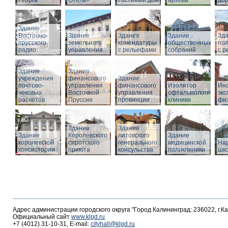
Георга
Отель»
Гостиный дом
архива
дор
Здание
Восточно-
Здание
Здание
Здание
Зд
прусского
земельного
комендатуры
общественных
по
радио
управления
с рельефами
собраний
с 
Здание
Здание
учреждения
финансового
Здание
почтово-
управления
финансового
Изолятор
Инс
чековых
Восточной
управления
офтальмологическо
эк
расчетов
Пруссии
провинции
клиники
фи
Здание
Здание
Здание
Королевского
литовского
Здание
королевской
сиротского
генерального
медицинской
На
консистории
приюта
консульства
поликлиники
шк
Адрес администрации городского округа "Город Калининград: 236022, г.К
Официальный сайт
www.klgd.ru
+7 (4012) 31-10-31, E-mail:
cityhall@klgd.ru