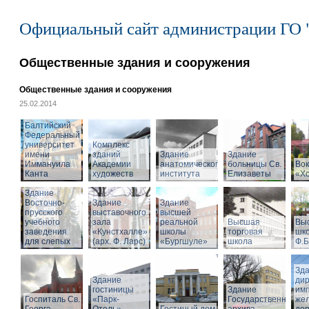
Официальный сайт администрации ГО 
Общественные здания и сооружения
Общественные здания и сооружения
25.02.2014
Балтийский
Федеральный
университет
Комплекс
имени
зданий
Здание
Здание
Иммануила
Академии
анатомического
больницы Св.
Вок
Канта
художеств
института
Елизаветы
«Х
Здание
Восточно-
Здание
Здание
прусского
выставочного
высшей
учебного
зала
реальной
Высшая
Вы
заведения
«Кунстхалле»
школы
торговая
шко
для слепых
(арх. Ф. Ларс)
«Бургшуле»
школа
Ф.Б
Зд
Здание
ди
гостиницы
Здание
имп
Госпиталь Св.
«Парк-
Государственного
же